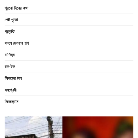
পুরনো দিনের কথা
পেট পুজো
প্রকৃতি
বদলে দেওয়ার গল্প
বাণিজ্য
রক-টক
শিকড়ের টান
সমপ্রেমী
সিনেস্তান