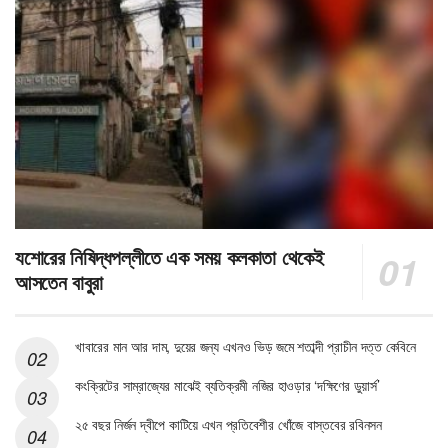
যশোরের নিষিদ্ধপল্লীতে এক সময় কলকাতা থেকেই
আসতেন বাবুরা
খাবারের মান আর দাম, দুয়ের জন্য এখনও ভিড় জমে শতাব্দী প্রাচীন দত্ত কেবিনে
কংক্রিটের সাম্রাজ্যের মাঝেই ব্যতিক্রমী নজির হাওড়ার ‘দক্ষিণের ডুয়ার্স’
২৫ বছর নির্জন দ্বীপে কাটিয়ে এখন প্রতিবেশীর খোঁজে বাস্তবের রবিনসন