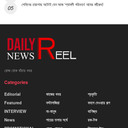
সেদিনের চারাগাছ অটোই যেন আজ ‘শ্যামলী পরিবহন’ নামের মহীরুহ!
রোজ হোক বাঁচার খবর
Categories
Editorial
কাজের খবর
প্রকৃতি
Featured
নস্টালজিয়া
বদলে দেওয়ার গল্প
INTERVIEW
না-মানুষ
বাণিজ্য
News
পায়ের তলায় সর্ষে
রক-টক