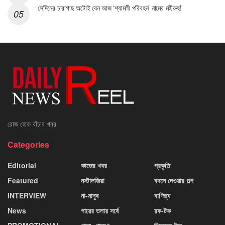
সেদিনের চারাগাছ অটোই যেন আজ ‘শ্যামলী পরিবহন’ নামের মহীরুহ!
রোজ হোক বাঁচার খবর
Categories
Editorial
কাজের খবর
প্রকৃতি
Featured
নস্টালজিয়া
বদলে দেওয়ার গল্প
INTERVIEW
না-মানুষ
বাণিজ্য
News
পায়ের তলায় সর্ষে
রক-টক