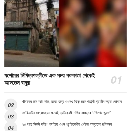
যশোরের নিষিদ্ধপল্লীতে এক সময় কলকাতা থেকেই
আসতেন বাবুরা
খাবারের মান আর দাম, দুয়ের জন্য এখনও ভিড় জমে শতাব্দী প্রাচীন দত্ত কেবিনে
কংক্রিটের সাম্রাজ্যের মাঝেই ব্যতিক্রমী নজির হাওড়ার ‘দক্ষিণের ডুয়ার্স’
২৫ বছর নির্জন দ্বীপে কাটিয়ে এখন প্রতিবেশীর খোঁজে বাস্তবের রবিনসন