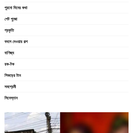
পুরনো দিনের কথা
পেট পুজো
প্রকৃতি
বদলে দেওয়ার গল্প
বাণিজ্য
রক-টক
শিকড়ের টান
সমপ্রেমী
সিনেস্তান