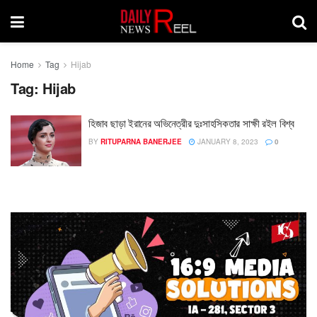
Home
Tag
Hijab
Tag:
Hijab
হিজাব ছাড়া ইরানের অভিনেত্রীর দুঃসাহসিকতার সাক্ষী রইল বিশ্ব
BY
RITUPARNA BANERJEE
JANUARY 8, 2023
0