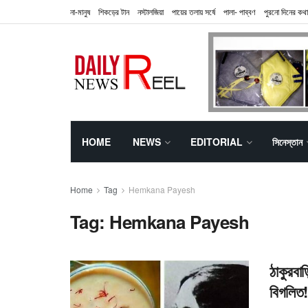
না-মানুষ
শিকড়ের টান
নস্টালজিয়া
পায়ের তলায় সর্ষে
পালা- পাব্বণ
পুরনো দিনের কথা
HOME
NEWS
EDITORIAL
সিনেস্তান
Home
Tag
Hemkana Payesh
Tag:
Hemkana Payesh
ঠাকুরবাড
বিগলিত!