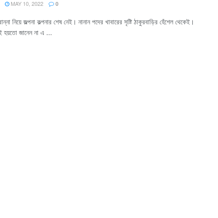
MAY 10, 2022
0
রান্না নিয়ে জল্পনা কল্পনার শেষ নেই। নানান পদের খাবারের সৃষ্টি ঠাকুরবাড়ির হেঁশেল থেকেই।
 হয়তো জানেন না এ ...