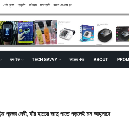
পেট পুজো
প্রকৃতি
বাণিজ্য
সমপ্রেমী
বদলে দেওয়ার গল্প
রক-টক
TECH SAVVY
কাজের খবর
ABOUT
PROM
়ির প্রজ্ঞা দেবী, যাঁর হাতের জাদু পাতে পড়লেই মন আহ্লাদে