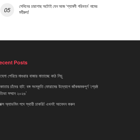
সেদিনের চারাগাছ অটোই যেন আজ ‘শ্যামলী পরিবহন’ নামের
মহীরুহ!
ecent Posts
েলা পেরিয়ে মাগুরার বাজার মাতাচ্ছে কাঠ লিচু
াতায় চাঁদের হাট: বঙ্গ সংস্কৃতি ফোরামের উদ্যোগে জাঁকজমকপূর্ণ ‘শ্রেষ্ঠ
রতিভা সম্মান ২০২৬’
নাক্স অ্যাডমিন পদে স্থায়ী চাকরি! এখনই আবেদন করুন