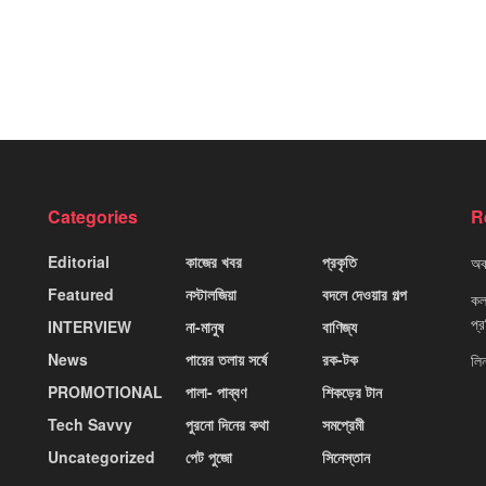
Categories
R
Editorial
কাজের খবর
প্রকৃতি
অবহ
Featured
নস্টালজিয়া
বদলে দেওয়ার গল্প
কলক
প্
INTERVIEW
না-মানুষ
বাণিজ্য
News
পায়ের তলায় সর্ষে
রক-টক
লি
PROMOTIONAL
পালা- পাব্বণ
শিকড়ের টান
Tech Savvy
পুরনো দিনের কথা
সমপ্রেমী
Uncategorized
পেট পুজো
সিনেস্তান