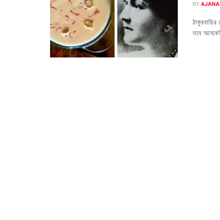
BY
AJANA
ঠাকুরবাড়ির 
তবে অনেকেই