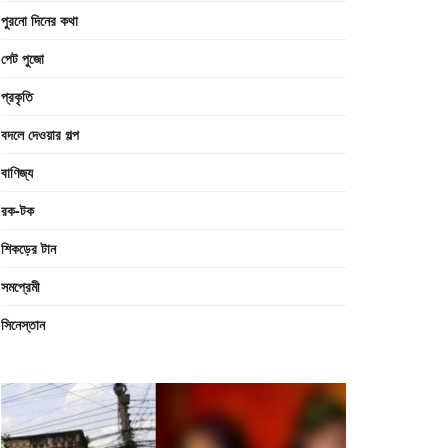
পুরনো দিনের কথা
পেট পুজো
প্রকৃতি
বদলে দেওয়ার গল্প
বাণিজ্য
রক-টক
শিকড়ের টান
সমপ্রেমী
সিনেস্তান