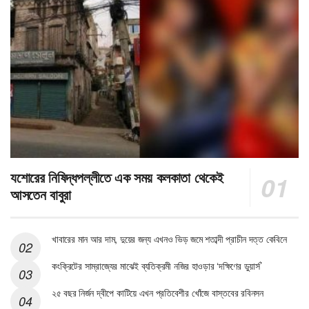
যশোরের নিষিদ্ধপল্লীতে এক সময় কলকাতা থেকেই
আসতেন বাবুরা
খাবারের মান আর দাম, দুয়ের জন্য এখনও ভিড় জমে শতাব্দী প্রাচীন দত্ত কেবিনে
কংক্রিটের সাম্রাজ্যের মাঝেই ব্যতিক্রমী নজির হাওড়ার ‘দক্ষিণের ডুয়ার্স’
২৫ বছর নির্জন দ্বীপে কাটিয়ে এখন প্রতিবেশীর খোঁজে বাস্তবের রবিনসন