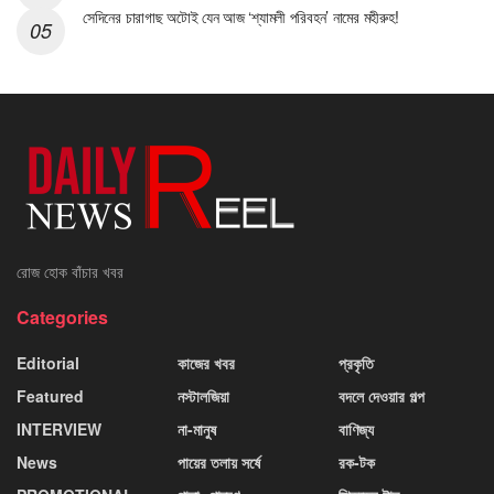
সেদিনের চারাগাছ অটোই যেন আজ ‘শ্যামলী পরিবহন’ নামের মহীরুহ!
রোজ হোক বাঁচার খবর
Categories
Editorial
কাজের খবর
প্রকৃতি
Featured
নস্টালজিয়া
বদলে দেওয়ার গল্প
INTERVIEW
না-মানুষ
বাণিজ্য
News
পায়ের তলায় সর্ষে
রক-টক