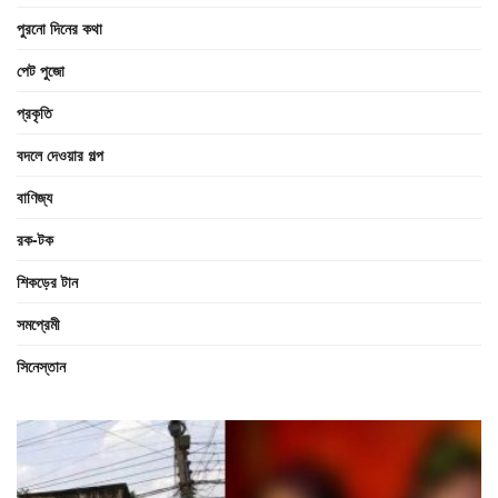
পুরনো দিনের কথা
পেট পুজো
প্রকৃতি
বদলে দেওয়ার গল্প
বাণিজ্য
রক-টক
শিকড়ের টান
সমপ্রেমী
সিনেস্তান