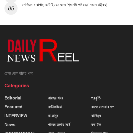
সেদিনের চারাগাছ অটোই যেন আজ ‘শ্যামলী পরিবহন’ নামের মহীরুহ!
রোজ হোক বাঁচার খবর
Categories
Editorial
কাজের খবর
প্রকৃতি
Featured
নস্টালজিয়া
বদলে দেওয়ার গল্প
INTERVIEW
না-মানুষ
বাণিজ্য
News
পায়ের তলায় সর্ষে
রক-টক