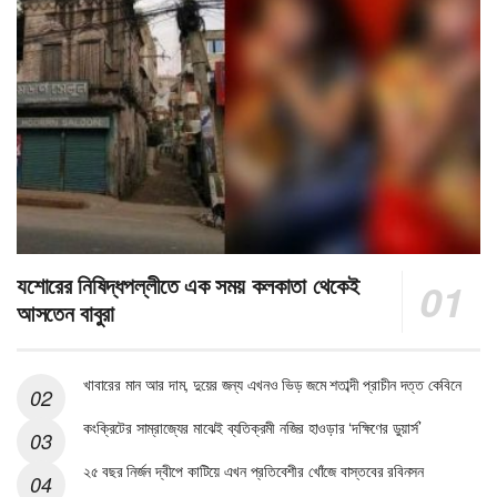
যশোরের নিষিদ্ধপল্লীতে এক সময় কলকাতা থেকেই
আসতেন বাবুরা
খাবারের মান আর দাম, দুয়ের জন্য এখনও ভিড় জমে শতাব্দী প্রাচীন দত্ত কেবিনে
কংক্রিটের সাম্রাজ্যের মাঝেই ব্যতিক্রমী নজির হাওড়ার ‘দক্ষিণের ডুয়ার্স’
২৫ বছর নির্জন দ্বীপে কাটিয়ে এখন প্রতিবেশীর খোঁজে বাস্তবের রবিনসন