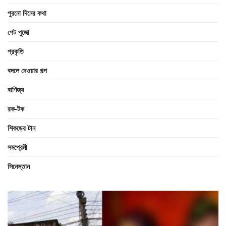
পুরনো দিনের কথা
পেট পুজো
প্রকৃতি
বদলে দেওয়ার গল্প
বাণিজ্য
রক-টক
শিকড়ের টান
সমপ্রেমী
সিনেস্তান