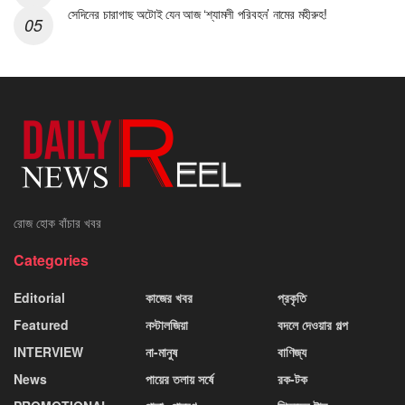
সেদিনের চারাগাছ অটোই যেন আজ ‘শ্যামলী পরিবহন’ নামের মহীরুহ!
রোজ হোক বাঁচার খবর
Categories
Editorial
কাজের খবর
প্রকৃতি
Featured
নস্টালজিয়া
বদলে দেওয়ার গল্প
INTERVIEW
না-মানুষ
বাণিজ্য
News
পায়ের তলায় সর্ষে
রক-টক