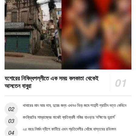
যশোরের নিষিদ্ধপল্লীতে এক সময় কলকাতা থেকেই
আসতেন বাবুরা
খাবারের মান আর দাম, দুয়ের জন্য এখনও ভিড় জমে শতাব্দী প্রাচীন দত্ত কেবিনে
কংক্রিটের সাম্রাজ্যের মাঝেই ব্যতিক্রমী নজির হাওড়ার ‘দক্ষিণের ডুয়ার্স’
২৫ বছর নির্জন দ্বীপে কাটিয়ে এখন প্রতিবেশীর খোঁজে বাস্তবের রবিনসন