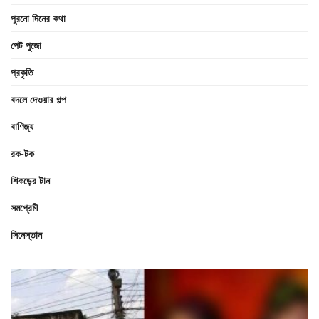
পুরনো দিনের কথা
পেট পুজো
প্রকৃতি
বদলে দেওয়ার গল্প
বাণিজ্য
রক-টক
শিকড়ের টান
সমপ্রেমী
সিনেস্তান