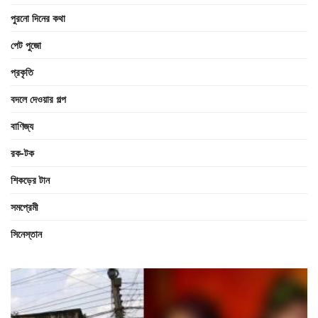
পুরনো দিনের কথা
পেট পুজো
প্রকৃতি
বদলে দেওয়ার গল্প
বাণিজ্য
রক-টক
শিকড়ের টান
সমপ্রেমী
সিনেস্তান