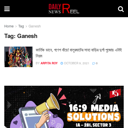
Home
Tag
Ganesh
Tag:
Ganesh
কার্তিক ডানে, গণেশ বাঁয়ে! বালুরঘাটের সাহা বাড়ির দুর্গা পুজোয় এটাই
নিয়ম
BY
ARPITA ROY
OCTOBER 9, 2021
0