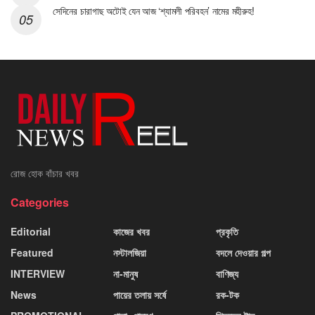
সেদিনের চারাগাছ অটোই যেন আজ ‘শ্যামলী পরিবহন’ নামের মহীরুহ!
রোজ হোক বাঁচার খবর
Categories
Editorial
কাজের খবর
প্রকৃতি
Featured
নস্টালজিয়া
বদলে দেওয়ার গল্প
INTERVIEW
না-মানুষ
বাণিজ্য
News
পায়ের তলায় সর্ষে
রক-টক