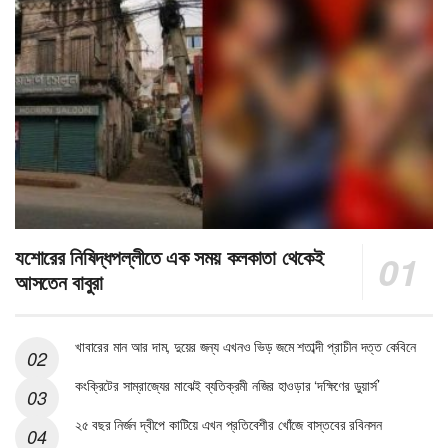
যশোরের নিষিদ্ধপল্লীতে এক সময় কলকাতা থেকেই
আসতেন বাবুরা
খাবারের মান আর দাম, দুয়ের জন্য এখনও ভিড় জমে শতাব্দী প্রাচীন দত্ত কেবিনে
কংক্রিটের সাম্রাজ্যের মাঝেই ব্যতিক্রমী নজির হাওড়ার ‘দক্ষিণের ডুয়ার্স’
২৫ বছর নির্জন দ্বীপে কাটিয়ে এখন প্রতিবেশীর খোঁজে বাস্তবের রবিনসন