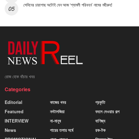
সেদিনের চারাগাছ অটোই যেন আজ ‘শ্যামলী পরিবহন’ নামের মহীরুহ!
রোজ হোক বাঁচার খবর
Categories
Editorial
কাজের খবর
প্রকৃতি
Featured
নস্টালজিয়া
বদলে দেওয়ার গল্প
INTERVIEW
না-মানুষ
বাণিজ্য
News
পায়ের তলায় সর্ষে
রক-টক