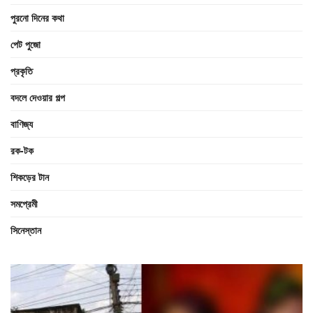
পুরনো দিনের কথা
পেট পুজো
প্রকৃতি
বদলে দেওয়ার গল্প
বাণিজ্য
রক-টক
শিকড়ের টান
সমপ্রেমী
সিনেস্তান