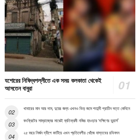
যশোরের নিষিদ্ধপল্লীতে এক সময় কলকাতা থেকেই
আসতেন বাবুরা
খাবারের মান আর দাম, দুয়ের জন্য এখনও ভিড় জমে শতাব্দী প্রাচীন দত্ত কেবিনে
কংক্রিটের সাম্রাজ্যের মাঝেই ব্যতিক্রমী নজির হাওড়ার ‘দক্ষিণের ডুয়ার্স’
২৫ বছর নির্জন দ্বীপে কাটিয়ে এখন প্রতিবেশীর খোঁজে বাস্তবের রবিনসন