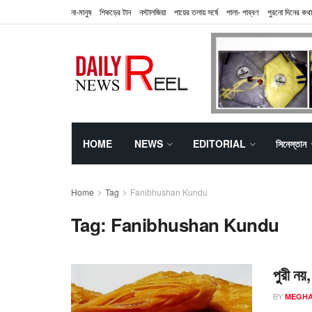
না-মানুষ
শিকড়ের টান
নস্টালজিয়া
পায়ের তলায় সর্ষে
পালা- পাব্বণ
পুরনো দিনের কথা
HOME
NEWS
EDITORIAL
সিনেস্তান
Home
Tag
Fanibhushan Kundu
Tag:
Fanibhushan Kundu
পুরী নয
BY
MEGHA