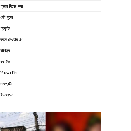
পুরনো দিনের কথা
পেট পুজো
প্রকৃতি
বদলে দেওয়ার গল্প
বাণিজ্য
রক-টক
শিকড়ের টান
সমপ্রেমী
সিনেস্তান