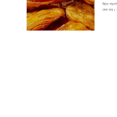
জিভে পড়লেই
মেলা ভার। 