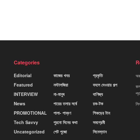
Categories
R
Editorial
কাজের খবর
প্রকৃতি
অবহ
Featured
নস্টালজিয়া
বদলে দেওয়ার গল্প
কলক
প্
INTERVIEW
না-মানুষ
বাণিজ্য
News
পায়ের তলায় সর্ষে
রক-টক
লি
PROMOTIONAL
পালা- পাব্বণ
শিকড়ের টান
Tech Savvy
পুরনো দিনের কথা
সমপ্রেমী
Uncategorized
পেট পুজো
সিনেস্তান