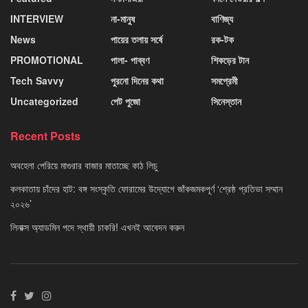
INTERVIEW
না-মানুষ
বাণিজ্য
News
পায়ের তলায় সর্ষে
রক-টক
PROMOTIONAL
পালা- পাব্বণ
শিকড়ের টান
Tech Savvy
পুরনো দিনের কথা
সমপ্রেমী
Uncategorized
পেট পুজো
সিনেস্তান
Recent Posts
অবহেলা পেরিয়ে মাগুরার বাজার মাতাচ্ছে কাঠ লিচু
কলকাতায় চাঁদের হাট: বঙ্গ সংস্কৃতি ফোরামের উদ্যোগে জাঁকজমকপূর্ণ ‘শ্রেষ্ঠ প্রতিভা সম্মান
২০২৬’
লিনাক্স অ্যাডমিন পদে স্থায়ী চাকরি! এখনই আবেদন করুন