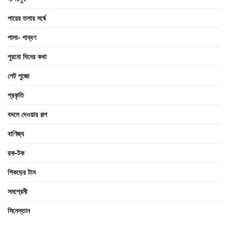
পায়ের তলায় সর্ষে
পালা- পাব্বণ
পুরনো দিনের কথা
পেট পুজো
প্রকৃতি
বদলে দেওয়ার গল্প
বাণিজ্য
রক-টক
শিকড়ের টান
সমপ্রেমী
সিনেস্তান