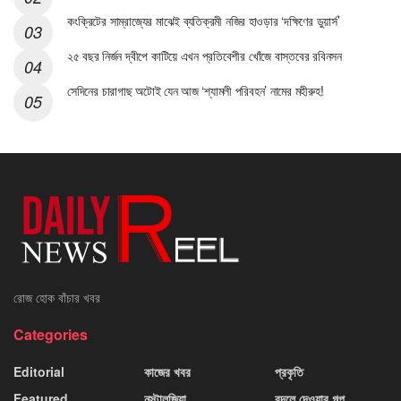
কংক্রিটের সাম্রাজ্যের মাঝেই ব্যতিক্রমী নজির হাওড়ার ‘দক্ষিণের ডুয়ার্স’
২৫ বছর নির্জন দ্বীপে কাটিয়ে এখন প্রতিবেশীর খোঁজে বাস্তবের রবিনসন
সেদিনের চারাগাছ অটোই যেন আজ ‘শ্যামলী পরিবহন’ নামের মহীরুহ!
রোজ হোক বাঁচার খবর
Categories
Editorial
কাজের খবর
প্রকৃতি
Featured
নস্টালজিয়া
বদলে দেওয়ার গল্প