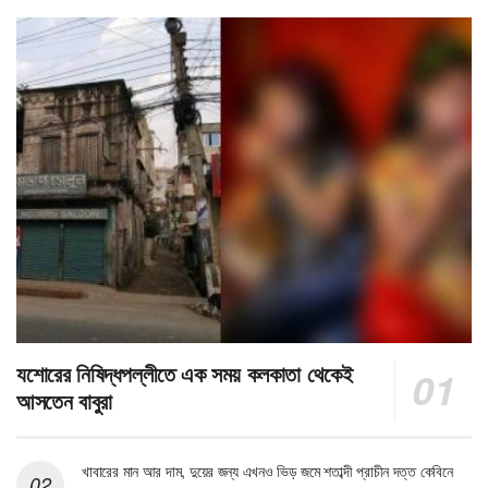
যশোরের নিষিদ্ধপল্লীতে এক সময় কলকাতা থেকেই
আসতেন বাবুরা
খাবারের মান আর দাম, দুয়ের জন্য এখনও ভিড় জমে শতাব্দী প্রাচীন দত্ত কেবিনে