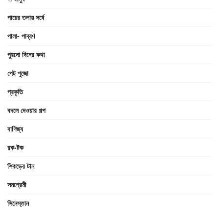
পায়ের তলায় সর্ষে
পালা- পাব্বণ
পুরনো দিনের কথা
পেট পুজো
প্রকৃতি
বদলে দেওয়ার গল্প
বাণিজ্য
রক-টক
শিকড়ের টান
সমপ্রেমী
সিনেস্তান