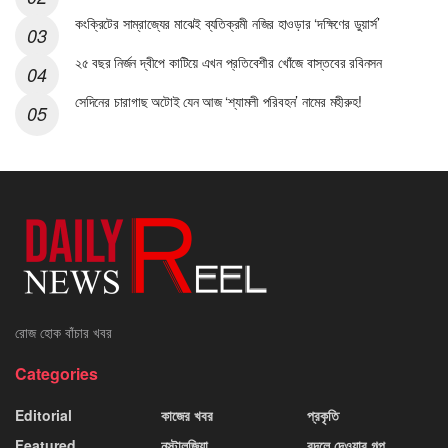
কংক্রিটের সাম্রাজ্যের মাঝেই ব্যতিক্রমী নজির হাওড়ার ‘দক্ষিণের ডুয়ার্স’
২৫ বছর নির্জন দ্বীপে কাটিয়ে এখন প্রতিবেশীর খোঁজে বাস্তবের রবিনসন
সেদিনের চারাগাছ অটোই যেন আজ ‘শ্যামলী পরিবহন’ নামের মহীরুহ!
রোজ হোক বাঁচার খবর
Categories
Editorial
কাজের খবর
প্রকৃতি
Featured
নস্টালজিয়া
বদলে দেওয়ার গল্প