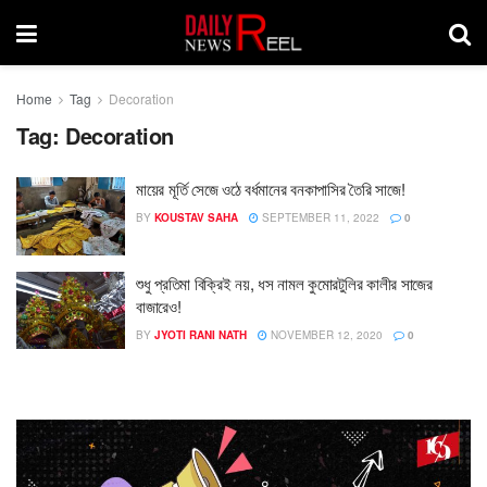
Home
Tag
Decoration
Tag:
Decoration
মায়ের মূর্তি সেজে ওঠে বর্ধমানের বনকাপাসির তৈরি সাজে!
BY
KOUSTAV SAHA
SEPTEMBER 11, 2022
0
শুধু প্রতিমা বিক্রিই নয়, ধস নামল কুমোরটুলির কালীর সাজের
বাজারেও!
BY
JYOTI RANI NATH
NOVEMBER 12, 2020
0