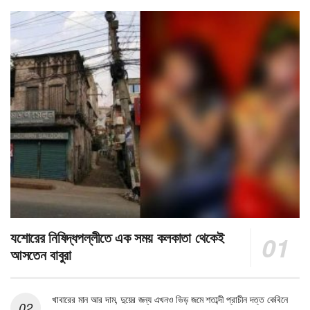
যশোরের নিষিদ্ধপল্লীতে এক সময় কলকাতা থেকেই
আসতেন বাবুরা
খাবারের মান আর দাম, দুয়ের জন্য এখনও ভিড় জমে শতাব্দী প্রাচীন দত্ত কেবিনে