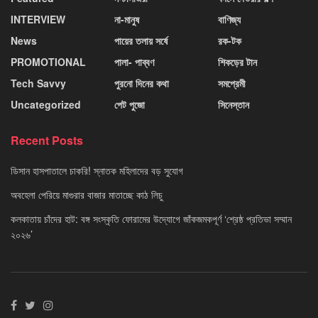
INTERVIEW
না-মানুষ
বাণিজ্য
News
পায়ের তলায় সর্ষে
রক-টক
PROMOTIONAL
পালা- পাব্বণ
শিকড়ের টান
Tech Savvy
পুরনো দিনের কথা
সমপ্রেমী
Uncategorized
পেট পুজো
সিনেস্তান
Recent Posts
ডিসান হাসপাতালে চাকরি! স্নাতক মহিলাদের বড় সুযোগ
অবহেলা পেরিয়ে মাগুরার বাজার মাতাচ্ছে কাঠ লিচু
কলকাতায় চাঁদের হাট: বঙ্গ সংস্কৃতি ফোরামের উদ্যোগে জাঁকজমকপূর্ণ ‘শ্রেষ্ঠ প্রতিভা সম্মান
২০২৬’