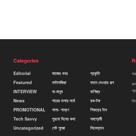
Categories
R
Editorial
কাজের খবর
প্রকৃতি
অবহ
Featured
নস্টালজিয়া
বদলে দেওয়ার গল্প
কলক
প্
INTERVIEW
না-মানুষ
বাণিজ্য
News
পায়ের তলায় সর্ষে
রক-টক
লি
PROMOTIONAL
পালা- পাব্বণ
শিকড়ের টান
Tech Savvy
পুরনো দিনের কথা
সমপ্রেমী
Uncategorized
পেট পুজো
সিনেস্তান