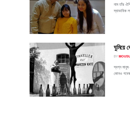
নাম তাঁর ঐশ
স্বাভাবিক ল
ঘুমিয়ে 
BY
MOUSU
স্বপ্ন মান
কোনও গবেষক