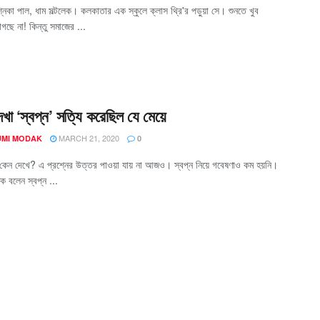
্নিকা পাল, ধাম সল্টলেক। কলকাতার এক স্কুলে ক্লাস থ্রি'র পড়ুয়া সে। শুনতে খুব
াগছে না! কিন্তু সমাজের ...
দেখা ‘স্বপ্ন’ সত্যি করেছিল যে মেয়ে
MARCH 21, 2020
MI MODAK
0
ুষ কেন দেখে? এ প্রশ্নের উত্তর পাওয়া যায় না আজও। স্বপ্ন নিয়ে গবেষণাও কম হয়নি।
 বলেন স্বপ্ন ...