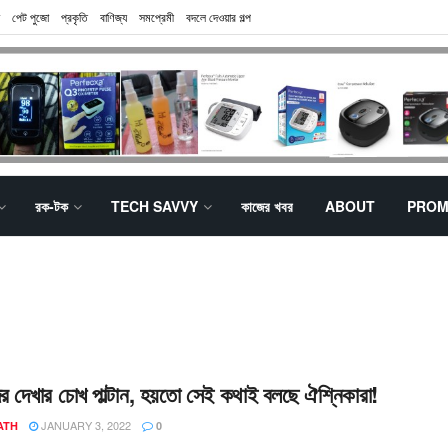
পেট পুজো
প্রকৃতি
বাণিজ্য
সমপ্রেমী
বদলে দেওয়ার গল্প
রক-টক
TECH SAVVY
কাজের খবর
ABOUT
PROM
 দেখার চোখ পাল্টান, হয়তো সেই কথাই বলছে ঐশ্নিকারা!
JANUARY 3, 2022
ATH
0