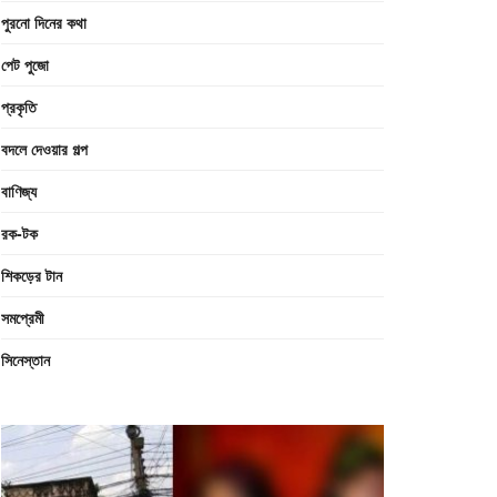
পুরনো দিনের কথা
পেট পুজো
প্রকৃতি
বদলে দেওয়ার গল্প
বাণিজ্য
রক-টক
শিকড়ের টান
সমপ্রেমী
সিনেস্তান