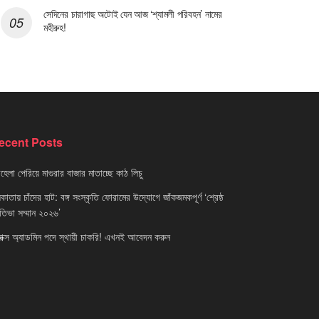
সেদিনের চারাগাছ অটোই যেন আজ ‘শ্যামলী পরিবহন’ নামের
মহীরুহ!
ecent Posts
েলা পেরিয়ে মাগুরার বাজার মাতাচ্ছে কাঠ লিচু
াতায় চাঁদের হাট: বঙ্গ সংস্কৃতি ফোরামের উদ্যোগে জাঁকজমকপূর্ণ ‘শ্রেষ্ঠ
রতিভা সম্মান ২০২৬’
নাক্স অ্যাডমিন পদে স্থায়ী চাকরি! এখনই আবেদন করুন