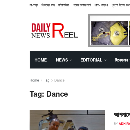
না-মানুষ
শিকড়ের টান
নস্টালজিয়া
পায়ের তলায় সর্ষে
পালা- পাব্বণ
পুরনো দিনের কথা
HOME
NEWS
EDITORIAL
সিনেস্তান
Home
Tag
Dance
Tag:
Dance
আপনাদের
BY
ADHIR