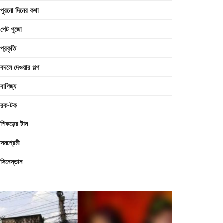
পুরনো দিনের কথা
পেট পুজো
প্রকৃতি
বদলে দেওয়ার গল্প
বাণিজ্য
রক-টক
শিকড়ের টান
সমপ্রেমী
সিনেস্তান