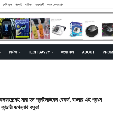
পেট পুজো
প্রকৃতি
বাণিজ্য
সমপ্রেমী
বদলে দেওয়ার গল্প
রক-টক
TECH SAVVY
কাজের খবর
ABOUT
PROM
নফারেন্সেই সারা হল শ্রুতিনাটকের রেকর্ড, বাংলায় এই প্রথম
ার কান্ডারী জগন্নাথ বসুও!