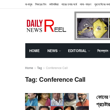
না-মানুষ
শিকড়ের টান
নস্টালজিয়া
পায়ের তলায় সর্ষে
পালা- পাব্বণ
পুরনো দিনের কথা
HOME
NEWS
EDITORIAL
সিনেস্তান
Home
Tag
Conference Call
Tag:
Conference Call
ফোনের ক
প্রচেষ্ট