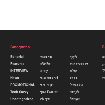
Categories
R
Editorial
কাজের খবর
প্রকৃতি
অবহ
Featured
নস্টালজিয়া
বদলে দেওয়ার গল্প
কলক
প্
INTERVIEW
না-মানুষ
বাণিজ্য
News
পায়ের তলায় সর্ষে
রক-টক
লি
PROMOTIONAL
পালা- পাব্বণ
শিকড়ের টান
Tech Savvy
পুরনো দিনের কথা
সমপ্রেমী
Uncategorized
পেট পুজো
সিনেস্তান