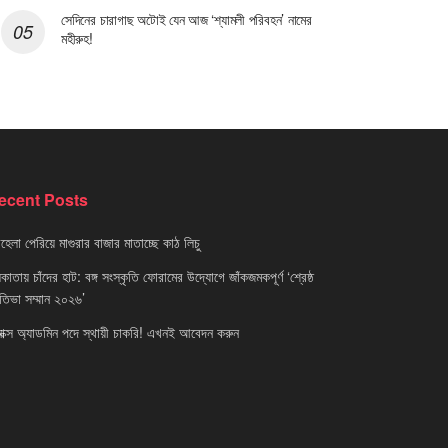
সেদিনের চারাগাছ অটোই যেন আজ ‘শ্যামলী পরিবহন’ নামের
মহীরুহ!
ecent Posts
েলা পেরিয়ে মাগুরার বাজার মাতাচ্ছে কাঠ লিচু
াতায় চাঁদের হাট: বঙ্গ সংস্কৃতি ফোরামের উদ্যোগে জাঁকজমকপূর্ণ ‘শ্রেষ্ঠ
রতিভা সম্মান ২০২৬’
নাক্স অ্যাডমিন পদে স্থায়ী চাকরি! এখনই আবেদন করুন