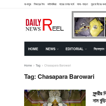
না-মানুষ
শিকড়ের টান
নস্টালজিয়া
পায়ের তলায় সর্ষে
পালা- পাব্বণ
পুরনো দিনের কথা
HOME
NEWS
EDITORIAL
সিনেস্তান
Home
Tag
Chasapara Barowari
Tag:
Chasapara Barowari
সুন্দরী
নাম বুড়ি