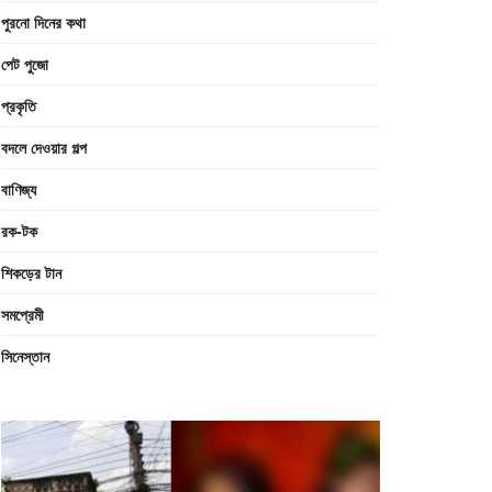
পুরনো দিনের কথা
পেট পুজো
প্রকৃতি
বদলে দেওয়ার গল্প
বাণিজ্য
রক-টক
শিকড়ের টান
সমপ্রেমী
সিনেস্তান