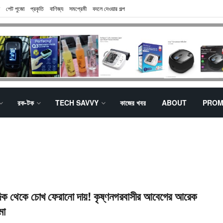
পেট পুজো
প্রকৃতি
বাণিজ্য
সমপ্রেমী
বদলে দেওয়ার গল্প
রক-টক
TECH SAVVY
কাজের খবর
ABOUT
PROM
র দিক থেকে চোখ ফেরানো দায়! কৃষ্ণনগরবাসীর আবেগের আরেক
মা