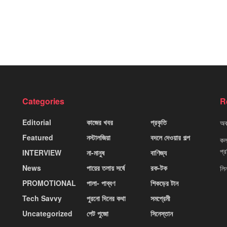
Categories
R
Editorial
কাজের খবর
প্রকৃতি
অবহ
Featured
নস্টালজিয়া
বদলে দেওয়ার গল্প
কলক
প্
INTERVIEW
না-মানুষ
বাণিজ্য
News
পায়ের তলায় সর্ষে
রক-টক
লি
PROMOTIONAL
পালা- পাব্বণ
শিকড়ের টান
Tech Savvy
পুরনো দিনের কথা
সমপ্রেমী
Uncategorized
পেট পুজো
সিনেস্তান