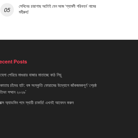
সেদিনের চারাগাছ অটোই যেন আজ ‘শ্যামলী পরিবহন’ নামের
মহীরুহ!
ecent Posts
েলা পেরিয়ে মাগুরার বাজার মাতাচ্ছে কাঠ লিচু
াতায় চাঁদের হাট: বঙ্গ সংস্কৃতি ফোরামের উদ্যোগে জাঁকজমকপূর্ণ ‘শ্রেষ্ঠ
রতিভা সম্মান ২০২৬’
নাক্স অ্যাডমিন পদে স্থায়ী চাকরি! এখনই আবেদন করুন