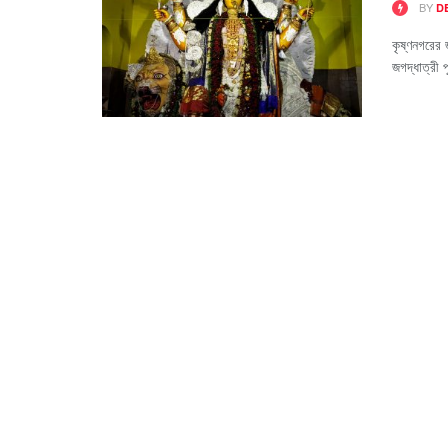
BY
D
কৃষ্ণনগরের 
জগদ্ধাত্রী 