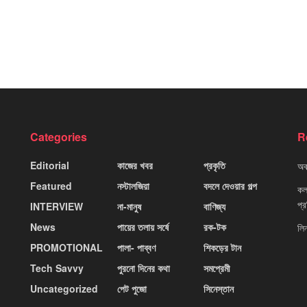
Categories
R
Editorial
কাজের খবর
প্রকৃতি
অবহ
Featured
নস্টালজিয়া
বদলে দেওয়ার গল্প
কলক
প্
INTERVIEW
না-মানুষ
বাণিজ্য
News
পায়ের তলায় সর্ষে
রক-টক
লি
PROMOTIONAL
পালা- পাব্বণ
শিকড়ের টান
Tech Savvy
পুরনো দিনের কথা
সমপ্রেমী
Uncategorized
পেট পুজো
সিনেস্তান