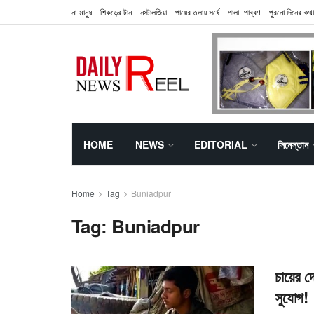
না-মানুষ
শিকড়ের টান
নস্টালজিয়া
পায়ের তলায় সর্ষে
পালা- পাব্বণ
পুরনো দিনের কথা
HOME
NEWS
EDITORIAL
সিনেস্তান
Home
Tag
Buniadpur
Tag:
Buniadpur
চায়ের 
সুযোগ!