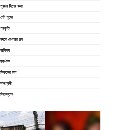
পুরনো দিনের কথা
পেট পুজো
প্রকৃতি
বদলে দেওয়ার গল্প
বাণিজ্য
রক-টক
শিকড়ের টান
সমপ্রেমী
সিনেস্তান