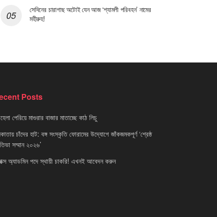
সেদিনের চারাগাছ অটোই যেন আজ ‘শ্যামলী পরিবহন’ নামের
মহীরুহ!
ecent Posts
েলা পেরিয়ে মাগুরার বাজার মাতাচ্ছে কাঠ লিচু
াতায় চাঁদের হাট: বঙ্গ সংস্কৃতি ফোরামের উদ্যোগে জাঁকজমকপূর্ণ ‘শ্রেষ্ঠ
রতিভা সম্মান ২০২৬’
নাক্স অ্যাডমিন পদে স্থায়ী চাকরি! এখনই আবেদন করুন