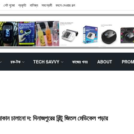
পেট পুজো
প্রকৃতি
বাণিজ্য
সমপ্রেমী
বদলে দেওয়ার গল্প
রক-টক
TECH SAVVY
কাজের খবর
ABOUT
PROM
দোকান চালানো দ: দিনাজপুরের রিন্টু জিতল মেডিকেল পড়ার