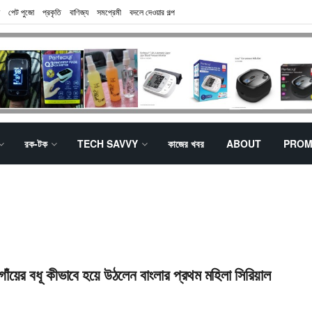
পেট পুজো
প্রকৃতি
বাণিজ্য
সমপ্রেমী
বদলে দেওয়ার গল্প
রক-টক
TECH SAVVY
কাজের খবর
ABOUT
PROM
গাঁয়ের বধূ কীভাবে হয়ে উঠলেন বাংলার প্রথম মহিলা সিরিয়াল