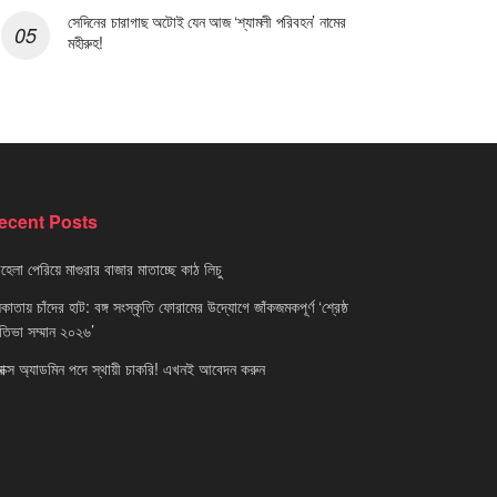
সেদিনের চারাগাছ অটোই যেন আজ ‘শ্যামলী পরিবহন’ নামের
মহীরুহ!
ecent Posts
েলা পেরিয়ে মাগুরার বাজার মাতাচ্ছে কাঠ লিচু
াতায় চাঁদের হাট: বঙ্গ সংস্কৃতি ফোরামের উদ্যোগে জাঁকজমকপূর্ণ ‘শ্রেষ্ঠ
রতিভা সম্মান ২০২৬’
নাক্স অ্যাডমিন পদে স্থায়ী চাকরি! এখনই আবেদন করুন