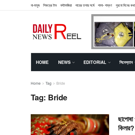
না-মানুষ
শিকড়ের টান
নস্টালজিয়া
পায়ের তলায় সর্ষে
পালা- পাব্বণ
পুরনো দিনের কথা
HOME
NEWS
EDITORIAL
সিনেস্তান
Home
Tag
Bride
Tag:
Bride
ছাপোষা 
কিলার?