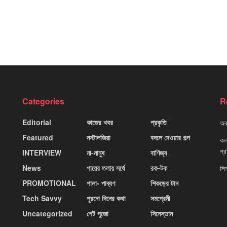
Categories
R
Editorial
কাজের খবর
প্রকৃতি
অবহ
Featured
নস্টালজিয়া
বদলে দেওয়ার গল্প
কলক
প্
INTERVIEW
না-মানুষ
বাণিজ্য
News
পায়ের তলায় সর্ষে
রক-টক
লি
PROMOTIONAL
পালা- পাব্বণ
শিকড়ের টান
Tech Savvy
পুরনো দিনের কথা
সমপ্রেমী
Uncategorized
পেট পুজো
সিনেস্তান