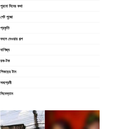
পুরনো দিনের কথা
পেট পুজো
প্রকৃতি
বদলে দেওয়ার গল্প
বাণিজ্য
রক-টক
শিকড়ের টান
সমপ্রেমী
সিনেস্তান