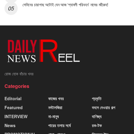
সেদিনের চারাগাছ অটোই যেন আজ ‘শ্যামলী পরিবহন’ নামের মহীরুহ!
রোজ হোক বাঁচার খবর
Categories
Editorial
কাজের খবর
প্রকৃতি
Featured
নস্টালজিয়া
বদলে দেওয়ার গল্প
INTERVIEW
না-মানুষ
বাণিজ্য
News
পায়ের তলায় সর্ষে
রক-টক