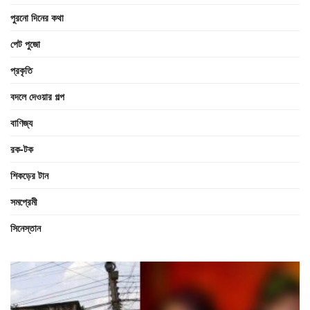
পুরনো দিনের কথা
পেট পুজো
প্রকৃতি
বদলে দেওয়ার গল্প
বাণিজ্য
রক-টক
শিকড়ের টান
সমপ্রেমী
সিনেস্তান