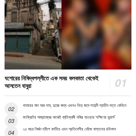
যশোরের নিষিদ্ধপল্লীতে এক সময় কলকাতা থেকেই
আসতেন বাবুরা
খাবারের মান আর দাম, দুয়ের জন্য এখনও ভিড় জমে শতাব্দী প্রাচীন দত্ত কেবিনে
কংক্রিটের সাম্রাজ্যের মাঝেই ব্যতিক্রমী নজির হাওড়ার ‘দক্ষিণের ডুয়ার্স’
২৫ বছর নির্জন দ্বীপে কাটিয়ে এখন প্রতিবেশীর খোঁজে বাস্তবের রবিনসন