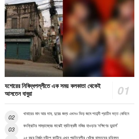
যশোরের নিষিদ্ধপল্লীতে এক সময় কলকাতা থেকেই
আসতেন বাবুরা
খাবারের মান আর দাম, দুয়ের জন্য এখনও ভিড় জমে শতাব্দী প্রাচীন দত্ত কেবিনে
কংক্রিটের সাম্রাজ্যের মাঝেই ব্যতিক্রমী নজির হাওড়ার ‘দক্ষিণের ডুয়ার্স’
২৫ বছর নির্জন দ্বীপে কাটিয়ে এখন প্রতিবেশীর খোঁজে বাস্তবের রবিনসন