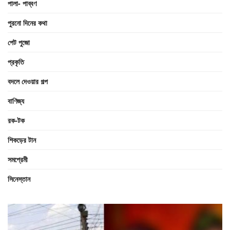
পালা- পাব্বণ
পুরনো দিনের কথা
পেট পুজো
প্রকৃতি
বদলে দেওয়ার গল্প
বাণিজ্য
রক-টক
শিকড়ের টান
সমপ্রেমী
সিনেস্তান