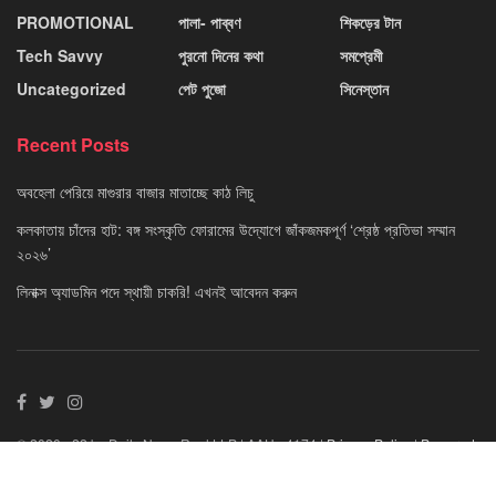
PROMOTIONAL
পালা- পাব্বণ
শিকড়ের টান
Tech Savvy
পুরনো দিনের কথা
সমপ্রেমী
Uncategorized
পেট পুজো
সিনেস্তান
Recent Posts
অবহেলা পেরিয়ে মাগুরার বাজার মাতাচ্ছে কাঠ লিচু
কলকাতায় চাঁদের হাট: বঙ্গ সংস্কৃতি ফোরামের উদ্যোগে জাঁকজমকপূর্ণ ‘শ্রেষ্ঠ প্রতিভা সম্মান
২০২৬’
লিনাক্স অ্যাডমিন পদে স্থায়ী চাকরি! এখনই আবেদন করুন
© 2020 - 22 by Daily News Reel LLP | AAU - 4174 |
Privacy Policy
|
Powered
By Neuvo