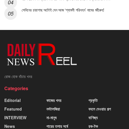
সেদিনের চারাগাছ অটোই যেন আজ ‘শ্যামলী পরিবহন’ নামের মহীরুহ!
রোজ হোক বাঁচার খবর
Categories
Editorial
কাজের খবর
প্রকৃতি
Featured
নস্টালজিয়া
বদলে দেওয়ার গল্প
INTERVIEW
না-মানুষ
বাণিজ্য
News
পায়ের তলায় সর্ষে
রক-টক