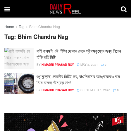
Home
Tag
Bhim Chandra Nag
Tag:
Bhim Chandra Nag
রাণী রাসমণি এই মিষ্টির দোকান থেকে শ্রীরামকৃষ্ণের জন্য নিতেন
হাঁড়ি ভর্তি মিষ্টি
BY
HIMADRI PRASAD ROY
MAY 3, 2021
0
শুধু সুস্বাদু লোভনীয় মিষ্টিই নয়, বাঙালিয়ানার অহঙ্কারকেও বয়ে
নিয়ে চলেছে ভীম চন্দ্র নাগ!
BY
HIMADRI PRASAD ROY
SEPTEMBER 8, 2020
0