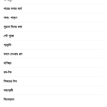
পায়ের তলায় সর্ষে
পালা- পাব্বণ
পুরনো দিনের কথা
পেট পুজো
প্রকৃতি
বদলে দেওয়ার গল্প
বাণিজ্য
রক-টক
শিকড়ের টান
সমপ্রেমী
সিনেস্তান