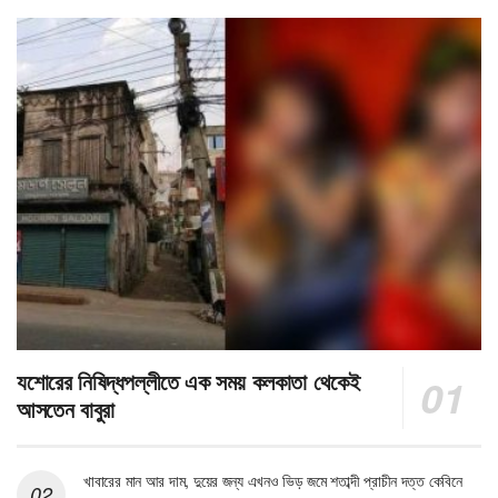
যশোরের নিষিদ্ধপল্লীতে এক সময় কলকাতা থেকেই
আসতেন বাবুরা
খাবারের মান আর দাম, দুয়ের জন্য এখনও ভিড় জমে শতাব্দী প্রাচীন দত্ত কেবিনে