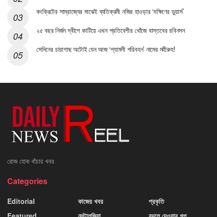
কংক্রিটের সাম্রাজ্যের মাঝেই ব্যতিক্রমী নজির হাওড়ার ‘দক্ষিণের ডুয়ার্স’
২৫ বছর নির্জন দ্বীপে কাটিয়ে এখন প্রতিবেশীর খোঁজে বাস্তবের রবিনসন
সেদিনের চারাগাছ অটোই যেন আজ ‘শ্যামলী পরিবহন’ নামের মহীরুহ!
রোজ হোক বাঁচার খবর
Categories
Editorial
কাজের খবর
প্রকৃতি
Featured
নস্টালজিয়া
বদলে দেওয়ার গল্প