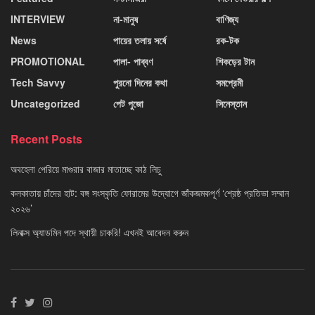
INTERVIEW
না-মানুষ
বাণিজ্য
News
পায়ের তলায় সর্ষে
রক-টক
PROMOTIONAL
পালা- পাব্বণ
শিকড়ের টান
Tech Savvy
পুরনো দিনের কথা
সমপ্রেমী
Uncategorized
পেট পুজো
সিনেস্তান
Recent Posts
অবহেলা পেরিয়ে মাগুরার বাজার মাতাচ্ছে কাঠ লিচু
কলকাতায় চাঁদের হাট: বঙ্গ সংস্কৃতি ফোরামের উদ্যোগে জাঁকজমকপূর্ণ ‘শ্রেষ্ঠ প্রতিভা সম্মান
২০২৬’
লিনাক্স অ্যাডমিন পদে স্থায়ী চাকরি! এখনই আবেদন করুন