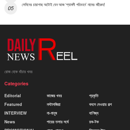
সেদিনের চারাগাছ অটোই যেন আজ ‘শ্যামলী পরিবহন’ নামের মহীরুহ!
রোজ হোক বাঁচার খবর
Categories
Editorial
কাজের খবর
প্রকৃতি
Featured
নস্টালজিয়া
বদলে দেওয়ার গল্প
INTERVIEW
না-মানুষ
বাণিজ্য
News
পায়ের তলায় সর্ষে
রক-টক