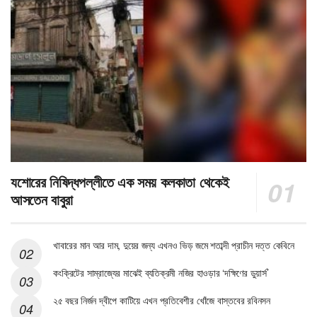
যশোরের নিষিদ্ধপল্লীতে এক সময় কলকাতা থেকেই
আসতেন বাবুরা
খাবারের মান আর দাম, দুয়ের জন্য এখনও ভিড় জমে শতাব্দী প্রাচীন দত্ত কেবিনে
কংক্রিটের সাম্রাজ্যের মাঝেই ব্যতিক্রমী নজির হাওড়ার ‘দক্ষিণের ডুয়ার্স’
২৫ বছর নির্জন দ্বীপে কাটিয়ে এখন প্রতিবেশীর খোঁজে বাস্তবের রবিনসন