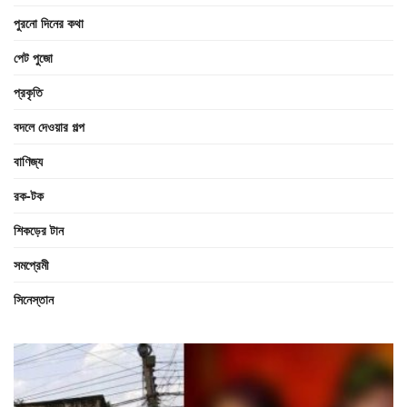
পুরনো দিনের কথা
পেট পুজো
প্রকৃতি
বদলে দেওয়ার গল্প
বাণিজ্য
রক-টক
শিকড়ের টান
সমপ্রেমী
সিনেস্তান