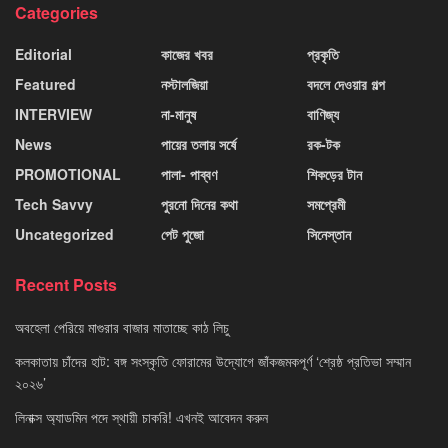
Categories
Editorial
কাজের খবর
প্রকৃতি
Featured
নস্টালজিয়া
বদলে দেওয়ার গল্প
INTERVIEW
না-মানুষ
বাণিজ্য
News
পায়ের তলায় সর্ষে
রক-টক
PROMOTIONAL
পালা- পাব্বণ
শিকড়ের টান
Tech Savvy
পুরনো দিনের কথা
সমপ্রেমী
Uncategorized
পেট পুজো
সিনেস্তান
Recent Posts
অবহেলা পেরিয়ে মাগুরার বাজার মাতাচ্ছে কাঠ লিচু
কলকাতায় চাঁদের হাট: বঙ্গ সংস্কৃতি ফোরামের উদ্যোগে জাঁকজমকপূর্ণ ‘শ্রেষ্ঠ প্রতিভা সম্মান
২০২৬’
লিনাক্স অ্যাডমিন পদে স্থায়ী চাকরি! এখনই আবেদন করুন