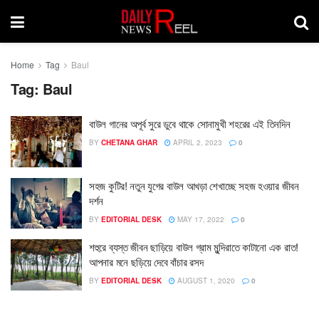
Home
Tag
Baul
Tag:
Baul
বাউল গানের অপূর্ব সুরে ডুবে থাকে সোনামুখী শহরের এই তিনদিন
BY
CHETANA GHAR
APRIL 2, 2023
0
সহজ কুটির! নতুন যুগের বাউল আখড়া শেখাচ্ছে সহজ হওয়ার জীবন
দর্শন
BY
EDITORIAL DESK
MAY 17, 2022
0
শহুরে ব্যস্ত জীবন ছাড়িয়ে বাউল গ্রাম মুন্দিরাতে কাটানো এক রাত!
আপনার মনে ছড়িয়ে দেবে বাঁচার রসদ
BY
EDITORIAL DESK
AUGUST 1, 2020
0