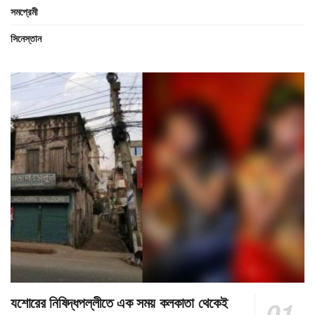
সমপ্রেমী
সিনেস্তান
যশোরের নিষিদ্ধপল্লীতে এক সময় কলকাতা থেকেই