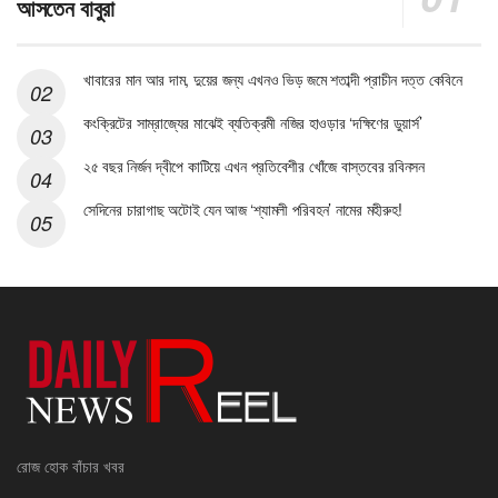
আসতেন বাবুরা
খাবারের মান আর দাম, দুয়ের জন্য এখনও ভিড় জমে শতাব্দী প্রাচীন দত্ত কেবিনে
কংক্রিটের সাম্রাজ্যের মাঝেই ব্যতিক্রমী নজির হাওড়ার ‘দক্ষিণের ডুয়ার্স’
২৫ বছর নির্জন দ্বীপে কাটিয়ে এখন প্রতিবেশীর খোঁজে বাস্তবের রবিনসন
সেদিনের চারাগাছ অটোই যেন আজ ‘শ্যামলী পরিবহন’ নামের মহীরুহ!
রোজ হোক বাঁচার খবর