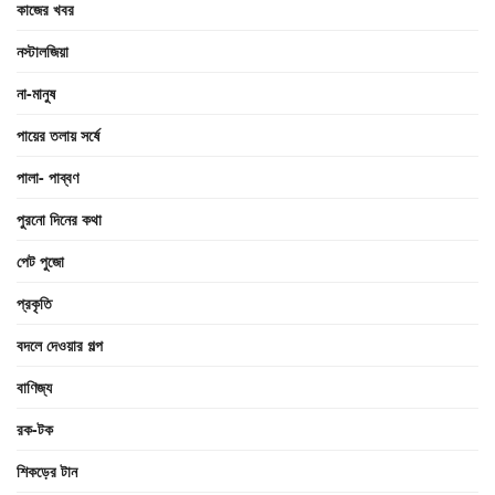
কাজের খবর
নস্টালজিয়া
না-মানুষ
পায়ের তলায় সর্ষে
পালা- পাব্বণ
পুরনো দিনের কথা
পেট পুজো
প্রকৃতি
বদলে দেওয়ার গল্প
বাণিজ্য
রক-টক
শিকড়ের টান