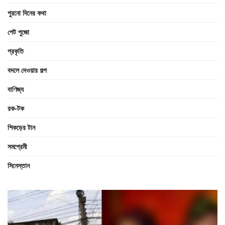
পুরনো দিনের কথা
পেট পুজো
প্রকৃতি
বদলে দেওয়ার গল্প
বাণিজ্য
রক-টক
শিকড়ের টান
সমপ্রেমী
সিনেস্তান