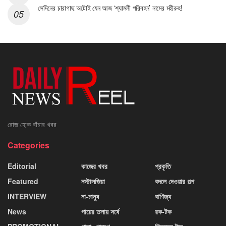
সেদিনের চারাগাছ অটোই যেন আজ ‘শ্যামলী পরিবহন’ নামের মহীরুহ!
রোজ হোক বাঁচার খবর
Categories
Editorial
কাজের খবর
প্রকৃতি
Featured
নস্টালজিয়া
বদলে দেওয়ার গল্প
INTERVIEW
না-মানুষ
বাণিজ্য
News
পায়ের তলায় সর্ষে
রক-টক