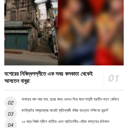
যশোরের নিষিদ্ধপল্লীতে এক সময় কলকাতা থেকেই
আসতেন বাবুরা
খাবারের মান আর দাম, দুয়ের জন্য এখনও ভিড় জমে শতাব্দী প্রাচীন দত্ত কেবিনে
কংক্রিটের সাম্রাজ্যের মাঝেই ব্যতিক্রমী নজির হাওড়ার ‘দক্ষিণের ডুয়ার্স’
২৫ বছর নির্জন দ্বীপে কাটিয়ে এখন প্রতিবেশীর খোঁজে বাস্তবের রবিনসন