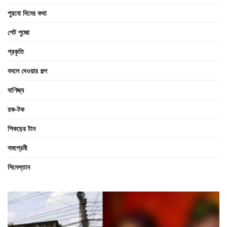
পুরনো দিনের কথা
পেট পুজো
প্রকৃতি
বদলে দেওয়ার গল্প
বাণিজ্য
রক-টক
শিকড়ের টান
সমপ্রেমী
সিনেস্তান