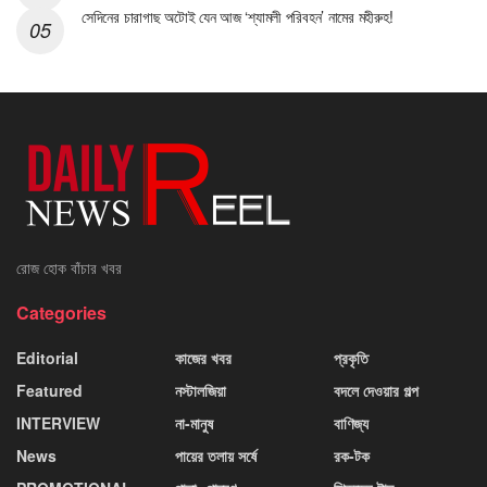
সেদিনের চারাগাছ অটোই যেন আজ ‘শ্যামলী পরিবহন’ নামের মহীরুহ!
রোজ হোক বাঁচার খবর
Categories
Editorial
কাজের খবর
প্রকৃতি
Featured
নস্টালজিয়া
বদলে দেওয়ার গল্প
INTERVIEW
না-মানুষ
বাণিজ্য
News
পায়ের তলায় সর্ষে
রক-টক