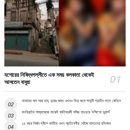
যশোরের নিষিদ্ধপল্লীতে এক সময় কলকাতা থেকেই
আসতেন বাবুরা
খাবারের মান আর দাম, দুয়ের জন্য এখনও ভিড় জমে শতাব্দী প্রাচীন দত্ত কেবিনে
কংক্রিটের সাম্রাজ্যের মাঝেই ব্যতিক্রমী নজির হাওড়ার ‘দক্ষিণের ডুয়ার্স’
২৫ বছর নির্জন দ্বীপে কাটিয়ে এখন প্রতিবেশীর খোঁজে বাস্তবের রবিনসন