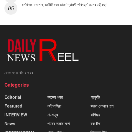
সেদিনের চারাগাছ অটোই যেন আজ ‘শ্যামলী পরিবহন’ নামের মহীরুহ!
রোজ হোক বাঁচার খবর
Categories
Editorial
কাজের খবর
প্রকৃতি
Featured
নস্টালজিয়া
বদলে দেওয়ার গল্প
INTERVIEW
না-মানুষ
বাণিজ্য
News
পায়ের তলায় সর্ষে
রক-টক