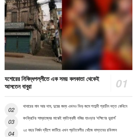
যশোরের নিষিদ্ধপল্লীতে এক সময় কলকাতা থেকেই
আসতেন বাবুরা
খাবারের মান আর দাম, দুয়ের জন্য এখনও ভিড় জমে শতাব্দী প্রাচীন দত্ত কেবিনে
কংক্রিটের সাম্রাজ্যের মাঝেই ব্যতিক্রমী নজির হাওড়ার ‘দক্ষিণের ডুয়ার্স’
২৫ বছর নির্জন দ্বীপে কাটিয়ে এখন প্রতিবেশীর খোঁজে বাস্তবের রবিনসন