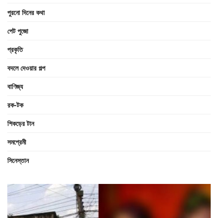
পুরনো দিনের কথা
পেট পুজো
প্রকৃতি
বদলে দেওয়ার গল্প
বাণিজ্য
রক-টক
শিকড়ের টান
সমপ্রেমী
সিনেস্তান