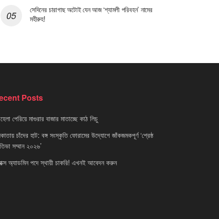
সেদিনের চারাগাছ অটোই যেন আজ ‘শ্যামলী পরিবহন’ নামের
মহীরুহ!
ecent Posts
েলা পেরিয়ে মাগুরার বাজার মাতাচ্ছে কাঠ লিচু
াতায় চাঁদের হাট: বঙ্গ সংস্কৃতি ফোরামের উদ্যোগে জাঁকজমকপূর্ণ ‘শ্রেষ্ঠ
রতিভা সম্মান ২০২৬’
নাক্স অ্যাডমিন পদে স্থায়ী চাকরি! এখনই আবেদন করুন