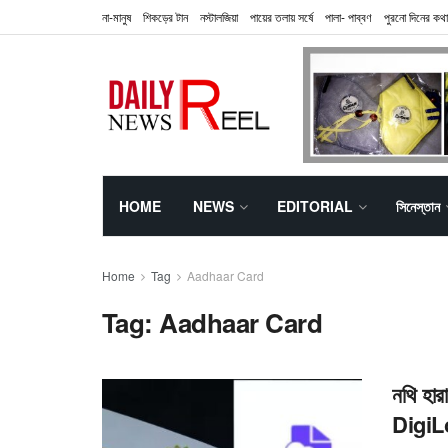
না-মানুষ
শিকড়ের টান
নস্টালজিয়া
পায়ের তলায় সর্ষে
পালা- পাব্বণ
পুরনো দিনের কথা
HOME
NEWS
EDITORIAL
সিনেস্তান
Home
Tag
Aadhaar Card
Tag:
Aadhaar Card
নথি হার
DigiL