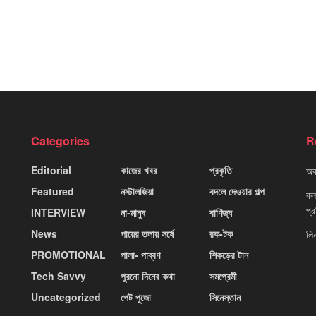
Categories
R
Editorial
কাজের খবর
প্রকৃতি
অবহ
Featured
নস্টালজিয়া
বদলে দেওয়ার গল্প
কলক
প্
INTERVIEW
না-মানুষ
বাণিজ্য
News
পায়ের তলায় সর্ষে
রক-টক
লি
PROMOTIONAL
পালা- পাব্বণ
শিকড়ের টান
Tech Savvy
পুরনো দিনের কথা
সমপ্রেমী
Uncategorized
পেট পুজো
সিনেস্তান