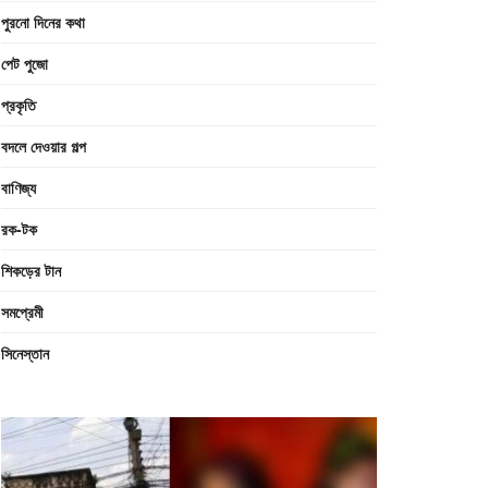
পুরনো দিনের কথা
পেট পুজো
প্রকৃতি
বদলে দেওয়ার গল্প
বাণিজ্য
রক-টক
শিকড়ের টান
সমপ্রেমী
সিনেস্তান