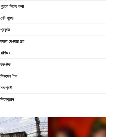
পুরনো দিনের কথা
পেট পুজো
প্রকৃতি
বদলে দেওয়ার গল্প
বাণিজ্য
রক-টক
শিকড়ের টান
সমপ্রেমী
সিনেস্তান