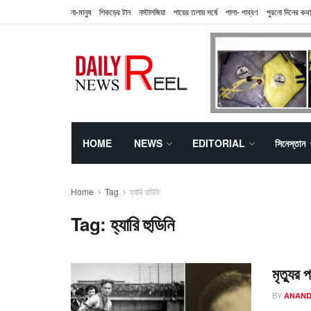
না-মানুষ
শিকড়ের টান
নস্টালজিয়া
পায়ের তলায় সর্ষে
পালা- পাব্বণ
পুরনো দিনের কথা
HOME
NEWS
EDITORIAL
সিনেস্তান
Home
Tag
হ্যারি হুডিনি
Tag:
হ্যারি হুডিনি
মৃত্যুর
BY
ANAND