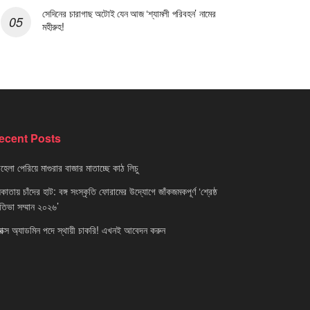
সেদিনের চারাগাছ অটোই যেন আজ ‘শ্যামলী পরিবহন’ নামের
মহীরুহ!
ecent Posts
েলা পেরিয়ে মাগুরার বাজার মাতাচ্ছে কাঠ লিচু
াতায় চাঁদের হাট: বঙ্গ সংস্কৃতি ফোরামের উদ্যোগে জাঁকজমকপূর্ণ ‘শ্রেষ্ঠ
রতিভা সম্মান ২০২৬’
নাক্স অ্যাডমিন পদে স্থায়ী চাকরি! এখনই আবেদন করুন