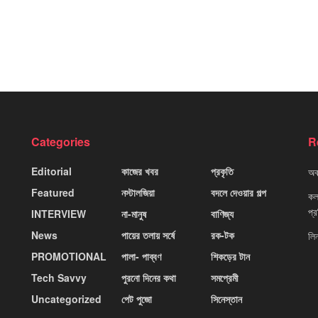
Categories
R
Editorial
কাজের খবর
প্রকৃতি
অবহ
Featured
নস্টালজিয়া
বদলে দেওয়ার গল্প
কলক
প্
INTERVIEW
না-মানুষ
বাণিজ্য
News
পায়ের তলায় সর্ষে
রক-টক
লি
PROMOTIONAL
পালা- পাব্বণ
শিকড়ের টান
Tech Savvy
পুরনো দিনের কথা
সমপ্রেমী
Uncategorized
পেট পুজো
সিনেস্তান