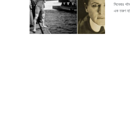
সিনেমার পট
এক তরুণ হা