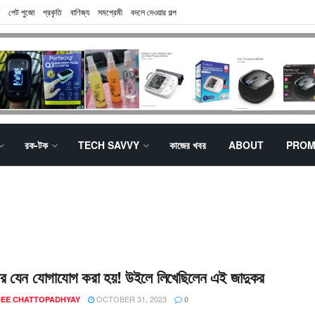
পেট পুজো
প্রকৃতি
বাণিজ্য
সমপ্রেমী
বদলে দেওয়ার গল্প
রক-টক
TECH SAVVY
কাজের খবর
ABOUT
PROM
 পর যেন যোগাযোগ করা হয়! উইলে লিখেছিলেন এই জাদুকর
OCTOBER 31, 2023
EE CHATTOPADHYAY
0