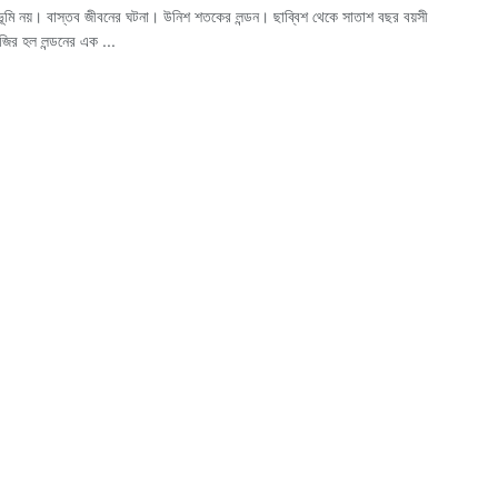
ভূমি নয়। বাস্তব জীবনের ঘটনা। উনিশ শতকের লন্ডন। ছাব্বিশ থেকে সাতাশ বছর বয়সী
জির হল লন্ডনের এক ...