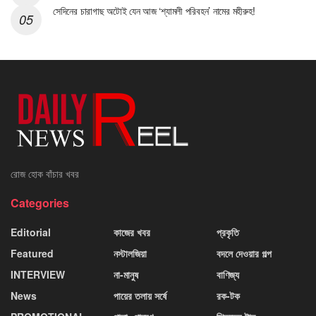
সেদিনের চারাগাছ অটোই যেন আজ ‘শ্যামলী পরিবহন’ নামের মহীরুহ!
রোজ হোক বাঁচার খবর
Categories
Editorial
কাজের খবর
প্রকৃতি
Featured
নস্টালজিয়া
বদলে দেওয়ার গল্প
INTERVIEW
না-মানুষ
বাণিজ্য
News
পায়ের তলায় সর্ষে
রক-টক