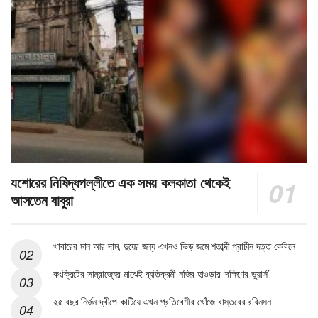
যশোরের নিষিদ্ধপল্লীতে এক সময় কলকাতা থেকেই
আসতেন বাবুরা
খাবারের মান আর দাম, দুয়ের জন্য এখনও ভিড় জমে শতাব্দী প্রাচীন দত্ত কেবিনে
কংক্রিটের সাম্রাজ্যের মাঝেই ব্যতিক্রমী নজির হাওড়ার ‘দক্ষিণের ডুয়ার্স’
২৫ বছর নির্জন দ্বীপে কাটিয়ে এখন প্রতিবেশীর খোঁজে বাস্তবের রবিনসন