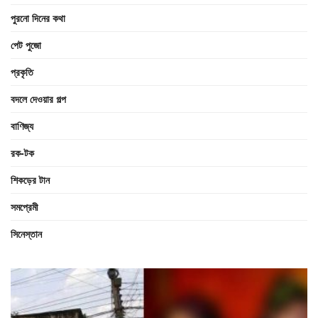
পুরনো দিনের কথা
পেট পুজো
প্রকৃতি
বদলে দেওয়ার গল্প
বাণিজ্য
রক-টক
শিকড়ের টান
সমপ্রেমী
সিনেস্তান