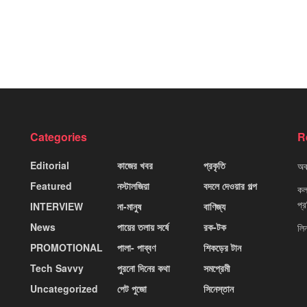
Categories
R
Editorial
কাজের খবর
প্রকৃতি
অবহ
Featured
নস্টালজিয়া
বদলে দেওয়ার গল্প
কলক
প্
INTERVIEW
না-মানুষ
বাণিজ্য
News
পায়ের তলায় সর্ষে
রক-টক
লি
PROMOTIONAL
পালা- পাব্বণ
শিকড়ের টান
Tech Savvy
পুরনো দিনের কথা
সমপ্রেমী
Uncategorized
পেট পুজো
সিনেস্তান