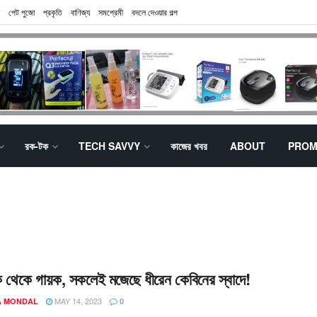
পেট পুজো
প্রকৃতি
বাণিজ্য
সমপ্রেমী
বদলে দেওয়ার গল্প
রক-টক
TECH SAVVY
কাজের খবর
ABOUT
PROM
ক থেকে গায়ক, সকলেই মজেছে ধীরেন কেবিনের স্বাদে!
MAY 14, 2023
 MONDAL
0