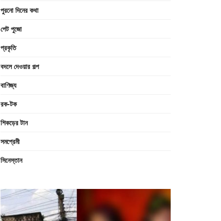
পুরনো দিনের কথা
পেট পুজো
প্রকৃতি
বদলে দেওয়ার গল্প
বাণিজ্য
রক-টক
শিকড়ের টান
সমপ্রেমী
সিনেস্তান