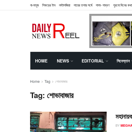
না-মানুষ
শিকড়ের টান
নস্টালজিয়া
পায়ের তলায় সর্ষে
পালা- পাব্বণ
পুরনো দিনের কথা
HOME
NEWS
EDITORIAL
সিনেস্তান
Home
Tag
শোভাবাজার
Tag:
শোভাবাজার
মহানায়
BY
MEGHA