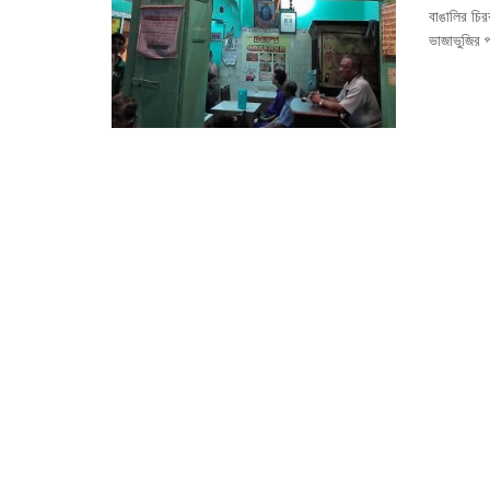
বাঙালির চি
ভাজাভুজির প