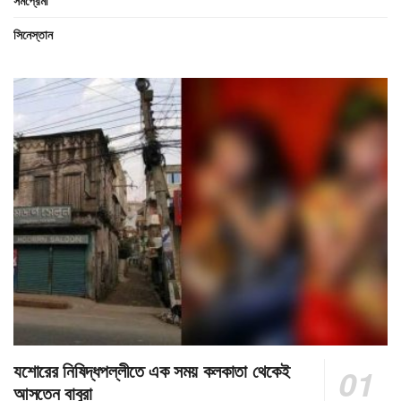
সমপ্রেমী
সিনেস্তান
যশোরের নিষিদ্ধপল্লীতে এক সময় কলকাতা থেকেই
আসতেন বাবুরা