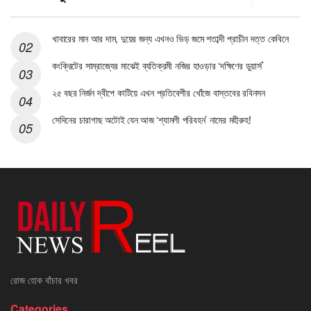
খাবারের মান আর দাম, দুয়ের জন্য এখনও ভিড় জমে শতাব্দী প্রাচীন দত্ত কেবিনে
কংক্রিটের সাম্রাজ্যের মাঝেই ব্যতিক্রমী নজির হাওড়ার ‘দক্ষিণের ডুয়ার্স’
২৫ বছর নির্জন দ্বীপে কাটিয়ে এখন প্রতিবেশীর খোঁজে বাস্তবের রবিনসন
সেদিনের চারাগাছ অটোই যেন আজ ‘শ্যামলী পরিবহন’ নামের মহীরুহ!
রোজ হোক বাঁচার খবর
Categories