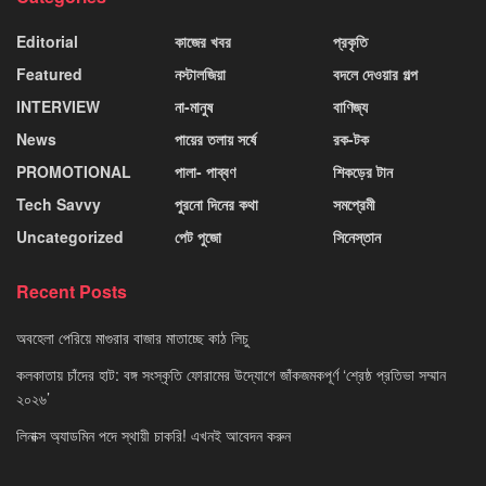
Editorial
কাজের খবর
প্রকৃতি
Featured
নস্টালজিয়া
বদলে দেওয়ার গল্প
INTERVIEW
না-মানুষ
বাণিজ্য
News
পায়ের তলায় সর্ষে
রক-টক
PROMOTIONAL
পালা- পাব্বণ
শিকড়ের টান
Tech Savvy
পুরনো দিনের কথা
সমপ্রেমী
Uncategorized
পেট পুজো
সিনেস্তান
Recent Posts
অবহেলা পেরিয়ে মাগুরার বাজার মাতাচ্ছে কাঠ লিচু
কলকাতায় চাঁদের হাট: বঙ্গ সংস্কৃতি ফোরামের উদ্যোগে জাঁকজমকপূর্ণ ‘শ্রেষ্ঠ প্রতিভা সম্মান
২০২৬’
লিনাক্স অ্যাডমিন পদে স্থায়ী চাকরি! এখনই আবেদন করুন