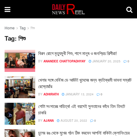
Home
Tag
শিশু
Tag:
শিশু
বিরল রোগে মৃত্যুমুখী শিশু, পাশে মানুষ ও জনপ্রিয় শিল্পীরা!
BY
ANANDEE CHATTOPADHYAY
JANUARY 20, 2025
0
খেলার সঙ্গে বেবি’জ ডে আউট! খুদেদের জন্য ব্যতিক্রমী ভাবনা সম্রাট
রেস্তোরাঁর
BY
ADHIRATH
JANUARY 13, 2024
0
গোটা সংসারের দায়িত্ব! এই বয়সেই সুলতানের কাঁধে তিন তিনটে
চাকরি
BY
AJANA
AUGUST 20, 2022
0
চুলের রঙ থেকে মুখের গঠন ঠিক করবেন আপনি! বাকিটা ক্লোনিংয়ের