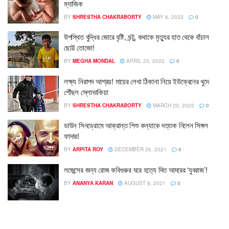
ম্যাজিক
BY
SHRESTHA CHAKRABORTY
MAY 6, 2022
0
উপস্থিত বুদ্ধির জোরে বৃষ্টি, ঘন্টু, কথাকে মৃত্যুর হাত থেকে বাঁচাল
ছোট্ট তোজো!
BY
MEGHA MONDAL
APRIL 25, 2022
0
লক্ষ্য নিরাপদ আশ্রয়! মায়ের লেখা ঠিকানা নিয়ে ইউক্রেনের খুদে
পৌঁছল স্লোভাকিয়া
BY
SHRESTHA CHAKRABORTY
MARCH 20, 2022
0
ডাউন সিনড্রোমে আক্রান্ত শিশু কন্যাকে দত্তক নিলেন সিঙ্গল
ফাদার!
BY
ARPITA ROY
DECEMBER 26, 2021
0
লজেন্সের জন্য রোজ কবিগুরুর ঘরে হত্যে দিত আদরের ‘যুবরাজ’!
BY
ANANYA KARAN
AUGUST 8, 2021
0