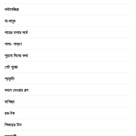
নস্টালজিয়া
না-মানুষ
পায়ের তলায় সর্ষে
পালা- পাব্বণ
পুরনো দিনের কথা
পেট পুজো
প্রকৃতি
বদলে দেওয়ার গল্প
বাণিজ্য
রক-টক
শিকড়ের টান