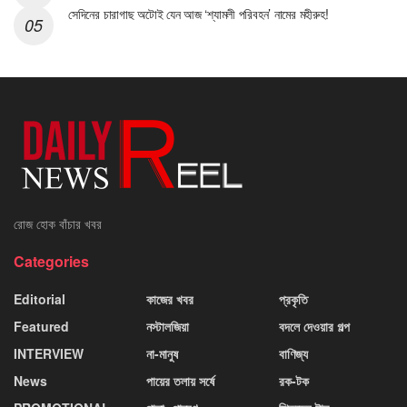
সেদিনের চারাগাছ অটোই যেন আজ ‘শ্যামলী পরিবহন’ নামের মহীরুহ!
রোজ হোক বাঁচার খবর
Categories
Editorial
কাজের খবর
প্রকৃতি
Featured
নস্টালজিয়া
বদলে দেওয়ার গল্প
INTERVIEW
না-মানুষ
বাণিজ্য
News
পায়ের তলায় সর্ষে
রক-টক