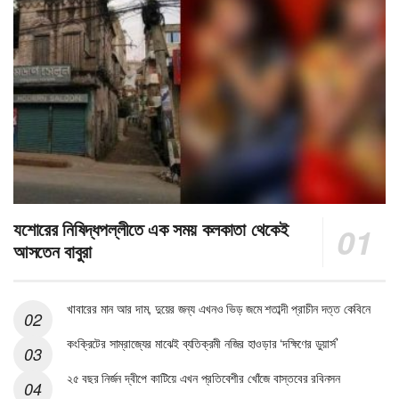
যশোরের নিষিদ্ধপল্লীতে এক সময় কলকাতা থেকেই
আসতেন বাবুরা
খাবারের মান আর দাম, দুয়ের জন্য এখনও ভিড় জমে শতাব্দী প্রাচীন দত্ত কেবিনে
কংক্রিটের সাম্রাজ্যের মাঝেই ব্যতিক্রমী নজির হাওড়ার ‘দক্ষিণের ডুয়ার্স’
২৫ বছর নির্জন দ্বীপে কাটিয়ে এখন প্রতিবেশীর খোঁজে বাস্তবের রবিনসন