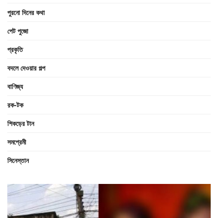
পুরনো দিনের কথা
পেট পুজো
প্রকৃতি
বদলে দেওয়ার গল্প
বাণিজ্য
রক-টক
শিকড়ের টান
সমপ্রেমী
সিনেস্তান