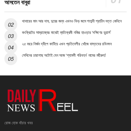
আসতেন বাবুরা
খাবারের মান আর দাম, দুয়ের জন্য এখনও ভিড় জমে শতাব্দী প্রাচীন দত্ত কেবিনে
কংক্রিটের সাম্রাজ্যের মাঝেই ব্যতিক্রমী নজির হাওড়ার ‘দক্ষিণের ডুয়ার্স’
২৫ বছর নির্জন দ্বীপে কাটিয়ে এখন প্রতিবেশীর খোঁজে বাস্তবের রবিনসন
সেদিনের চারাগাছ অটোই যেন আজ ‘শ্যামলী পরিবহন’ নামের মহীরুহ!
রোজ হোক বাঁচার খবর