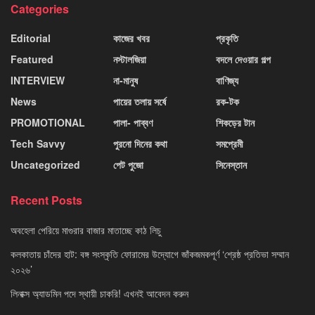
Categories
Editorial
কাজের খবর
প্রকৃতি
Featured
নস্টালজিয়া
বদলে দেওয়ার গল্প
INTERVIEW
না-মানুষ
বাণিজ্য
News
পায়ের তলায় সর্ষে
রক-টক
PROMOTIONAL
পালা- পাব্বণ
শিকড়ের টান
Tech Savvy
পুরনো দিনের কথা
সমপ্রেমী
Uncategorized
পেট পুজো
সিনেস্তান
Recent Posts
অবহেলা পেরিয়ে মাগুরার বাজার মাতাচ্ছে কাঠ লিচু
কলকাতায় চাঁদের হাট: বঙ্গ সংস্কৃতি ফোরামের উদ্যোগে জাঁকজমকপূর্ণ ‘শ্রেষ্ঠ প্রতিভা সম্মান
২০২৬’
লিনাক্স অ্যাডমিন পদে স্থায়ী চাকরি! এখনই আবেদন করুন