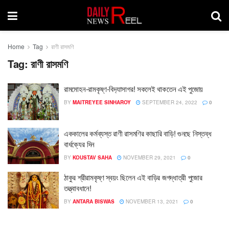
Home
Tag
রাণী রাসমণি
Tag:
রাণী রাসমণি
রামমোহন-রামকৃষ্ণ-বিদ‍্যাসাগর! সকলেই থাকতেন এই পুজোয়
BY
MAITREYEE SINHAROY
SEPTEMBER 24, 2022
0
এককালের কর্মব্যস্ত রাণী রাসমণির কাছারি বাড়ি! গুনছে নিস্তব্ধ
বার্ধক্যের দিন
BY
KOUSTAV SAHA
NOVEMBER 29, 2021
0
ঠাকুর শ্রীরামকৃষ্ণ স্বয়ং ছিলেন এই বাড়ির জগদ্ধাত্রী পুজোর
তত্ত্বাবধানে!
BY
ANTARA BISWAS
NOVEMBER 13, 2021
0