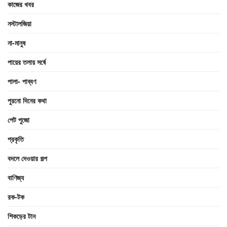
কাজের খবর
নস্টালজিয়া
না-মানুষ
পায়ের তলায় সর্ষে
পালা- পাব্বণ
পুরনো দিনের কথা
পেট পুজো
প্রকৃতি
বদলে দেওয়ার গল্প
বাণিজ্য
রক-টক
শিকড়ের টান