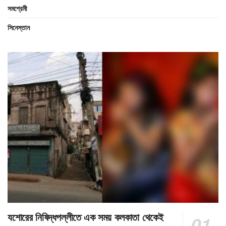
সমপ্রেমী
সিনেস্তান
যশোরের নিষিদ্ধপল্লীতে এক সময় কলকাতা থেকেই