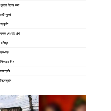
পুরনো দিনের কথা
পেট পুজো
প্রকৃতি
বদলে দেওয়ার গল্প
বাণিজ্য
রক-টক
শিকড়ের টান
সমপ্রেমী
সিনেস্তান