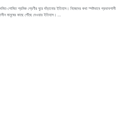
মিত-শোষিত শ্রমিক শ্রেণীর ঘুরে দাঁড়ানোর ইতিহাস। নিজেদের কথা স্পষ্টভাবে প্রভাবশালী
আসীন মানুষের কাছে পৌঁছে দেওয়ার ইতিহাস। ...