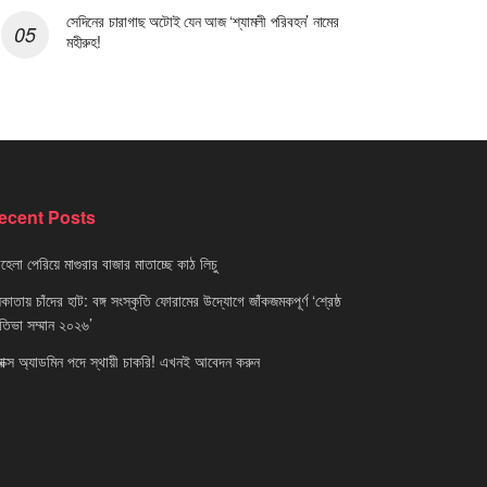
সেদিনের চারাগাছ অটোই যেন আজ ‘শ্যামলী পরিবহন’ নামের
মহীরুহ!
ecent Posts
েলা পেরিয়ে মাগুরার বাজার মাতাচ্ছে কাঠ লিচু
াতায় চাঁদের হাট: বঙ্গ সংস্কৃতি ফোরামের উদ্যোগে জাঁকজমকপূর্ণ ‘শ্রেষ্ঠ
রতিভা সম্মান ২০২৬’
নাক্স অ্যাডমিন পদে স্থায়ী চাকরি! এখনই আবেদন করুন