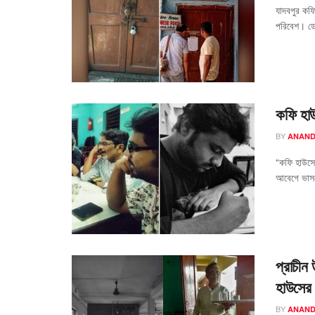
যাদবপুর কফ
পরিবেশ। ডেই
কফি হাউ
BY
ANAND
“কফি হাউসে
আবেগে ভাসত
প্রাচীন 
হাউসের ক
BY
ANAND