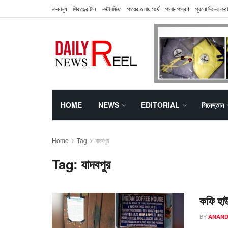
না-মানুষ
শিকড়ের টান
নস্টালজিয়া
পায়ের তলায় সর্ষে
পালা- পাব্বণ
পুরনো দিনের কথা
HOME
NEWS
EDITORIAL
সিনেস্তান
Home
Tag
যাদবপুর
Tag:
যাদবপুর
কফি হাউ
BY
ANAND