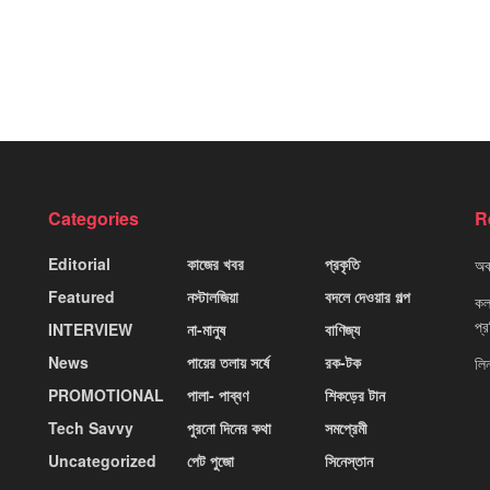
Categories
R
Editorial
কাজের খবর
প্রকৃতি
অবহ
Featured
নস্টালজিয়া
বদলে দেওয়ার গল্প
কলক
প্
INTERVIEW
না-মানুষ
বাণিজ্য
News
পায়ের তলায় সর্ষে
রক-টক
লি
PROMOTIONAL
পালা- পাব্বণ
শিকড়ের টান
Tech Savvy
পুরনো দিনের কথা
সমপ্রেমী
Uncategorized
পেট পুজো
সিনেস্তান