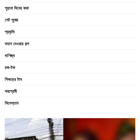
পুরনো দিনের কথা
পেট পুজো
প্রকৃতি
বদলে দেওয়ার গল্প
বাণিজ্য
রক-টক
শিকড়ের টান
সমপ্রেমী
সিনেস্তান