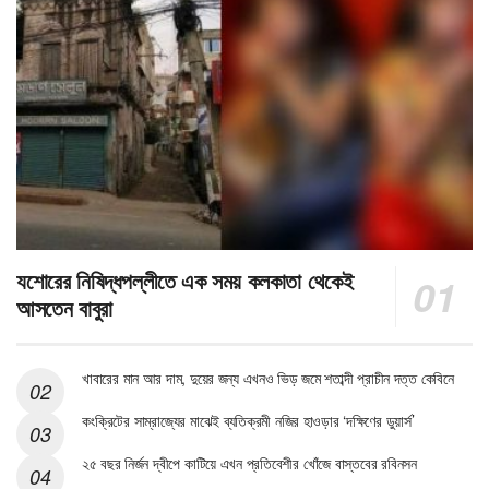
যশোরের নিষিদ্ধপল্লীতে এক সময় কলকাতা থেকেই
আসতেন বাবুরা
খাবারের মান আর দাম, দুয়ের জন্য এখনও ভিড় জমে শতাব্দী প্রাচীন দত্ত কেবিনে
কংক্রিটের সাম্রাজ্যের মাঝেই ব্যতিক্রমী নজির হাওড়ার ‘দক্ষিণের ডুয়ার্স’
২৫ বছর নির্জন দ্বীপে কাটিয়ে এখন প্রতিবেশীর খোঁজে বাস্তবের রবিনসন