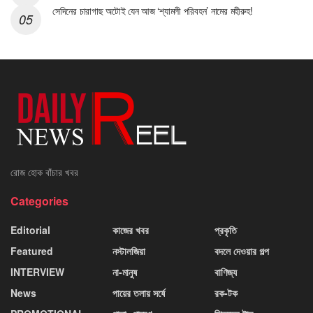
সেদিনের চারাগাছ অটোই যেন আজ ‘শ্যামলী পরিবহন’ নামের মহীরুহ!
রোজ হোক বাঁচার খবর
Categories
Editorial
কাজের খবর
প্রকৃতি
Featured
নস্টালজিয়া
বদলে দেওয়ার গল্প
INTERVIEW
না-মানুষ
বাণিজ্য
News
পায়ের তলায় সর্ষে
রক-টক