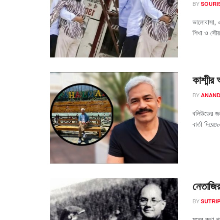
BY
SOURI
ভালোবাসা, 
শিখা ও সৌর
কাশ্মীর 
BY
ANAND
বলিউডের জনপ
বার্তা দিয়ে
নেতাজির
BY
SUTRIP
মনের কথা প্