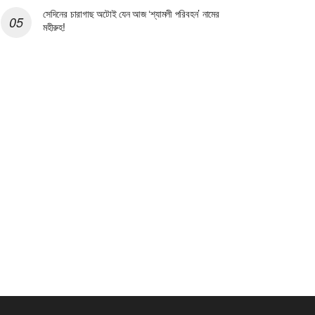
সেদিনের চারাগাছ অটোই যেন আজ ‘শ্যামলী পরিবহন’ নামের
মহীরুহ!