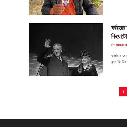
বর্বরতার
কিয়োটো
BY
SUMED
রাজায়-রাজা
বুকে দ্বিতীয
1