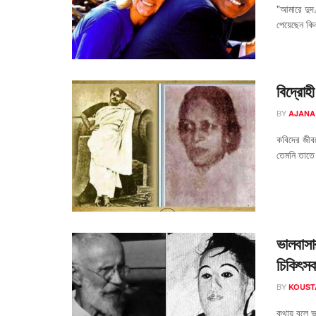
"আমারে দুদ
পেয়েছেন কি
বিদ্রোহ
BY
AJANA
কবিদের জীবন
তেমনি তাতে খ
ভালবাসা
চিকিৎস
BY
KOUST
কথায় বলে ভ