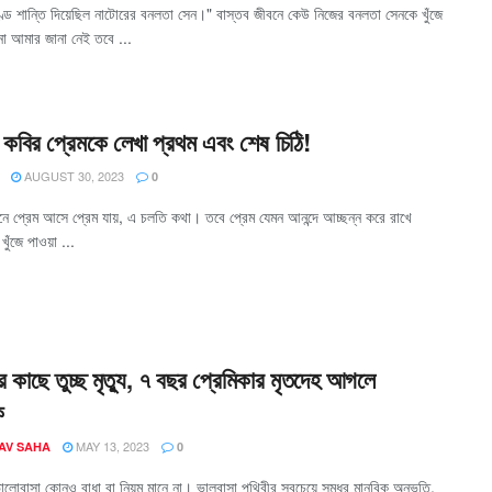
ণ্ড শান্তি দিয়েছিল নাটোরের বনলতা সেন।" বাস্তব জীবনে কেউ নিজের বনলতা সেনকে খুঁজে
না আমার জানা নেই তবে ...
ী কবির প্রেমকে লেখা প্রথম এবং শেষ চিঠি!
AUGUST 30, 2023
0
ে প্রেম আসে প্রেম যায়, এ চলতি কথা। তবে প্রেম যেমন আনন্দে আচ্ছন্ন করে রাখে
ুঁজে পাওয়া ...
র কাছে তুচ্ছ মৃত্যু, ৭ বছর প্রেমিকার মৃতদেহ আগলে
ক
MAY 13, 2023
AV SAHA
0
ালোবাসা কোনও বাধা বা নিয়ম মানে না। ভালবাসা পৃথিবীর সবচেয়ে সুমধুর মানবিক অনুভূতি,