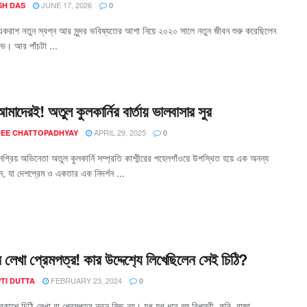
JUNE 17, 2026
SH DAS
0
একরাশ নতুন স্বপ্ন আর সুন্দর ভবিষ্যতের আশা নিয়ে ২০২০ সালে নতুন জীবন শুরু করেছিলেন
ভ। আর পাঁচটা ...
আমাদেরই! অতুল কুলকার্নির বার্তায় ভালবাসার সুর
APRIL 29, 2025
EE CHATTOPADHYAY
0
্রিয় অভিনেতা অতুল কুলকার্নি সম্প্রতি কাশ্মীরের পহেলগাঁওয়ে উপস্থিত হয়ে এক অনন্য
ছেন, যা দেশপ্রেম ও একতার এক নিদর্শন ...
 লেখা প্রেমপত্র! কার উদ্দেশ‍্যে লিখেছিলেন সেই চিঠি?
FEBRUARY 23, 2024
TI DUTTA
0
রকাশে চিঠি লেখা বা প্রেমপত্র নতুন কিছু নয়। যুগ যুগ ধরে বহু বিপ্লবী, কবি, রাজা-