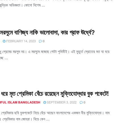
্দ্রিক অভিজ্ঞতা। কোনো বিশেষ ...
মরসুমে বাণিজ্য নাকি ভালোবাসা, কার গ্রাফ ঊর্ধ্বে?
FEBRUARY 14, 2023
0
ুধু প্রেমের মরসুম নয়। এ মরসুমে মজেছে গোটা পৃথিবীই। এই মুহূর্তে স্রোতের মত যা বয়ে
ছে ...
ধরে মৃত প্রেমিকা বেঁচে রয়েছেন মুক্তিযোদ্ধার বুক পকেটে!
SEPTEMBER 3, 2022
AIFUL ISLAM BANGLADESH
0
প্রেমিকার ছবি বুকপকেটে নিয়ে বেঁচে আছেন বাংলাদেশের একজন বীর মুক্তিযোদ্ধা। নাম
। প্রেমিকার নাম জোহরা। বিয়ে কেন ...