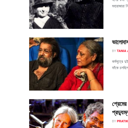
মহারাজারা ন
ভালোবাস
BY
TANIA
কর্মসূত্রে 
ফাঁকে চলছিল
প্রেমের
প্রদ্যুম্
BY
PRATI