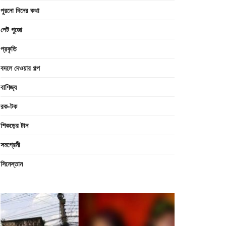
পুরনো দিনের কথা
পেট পুজো
প্রকৃতি
বদলে দেওয়ার গল্প
বাণিজ্য
রক-টক
শিকড়ের টান
সমপ্রেমী
সিনেস্তান