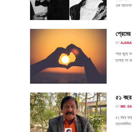
এক আবেগকেন
প্রেমের 
BY
AJANA
শহর জুড়ে শ
চলেছে তা হচ্
৫১ বছর 
BY
MD. S
৫১ বছর ধরে 
তানেসউদ্দিন