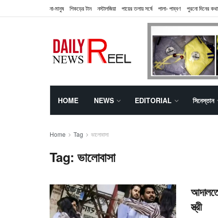
না-মানুষ
শিকড়ের টান
নস্টালজিয়া
পায়ের তলায় সর্ষে
পালা- পাব্বণ
পুরনো দিনের কথা
HOME
NEWS
EDITORIAL
সিনেস্তান
Home
Tag
ভালোবাসা
Tag:
ভালোবাসা
আদালতের
স্ত্রী