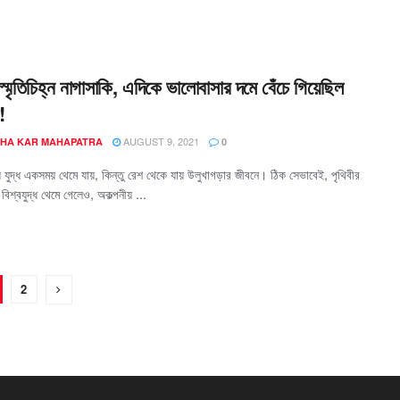
 স্মৃতিচিহ্ন নাগাসাকি, এদিকে ভালোবাসার দমে বেঁচে গিয়েছিল
!
AUGUST 9, 2021
HA KAR MAHAPATRA
0
য় যুদ্ধ একসময় থেমে যায়, কিন্তু রেশ থেকে যায় উলুখাগড়ার জীবনে। ঠিক সেভাবেই, পৃথিবীর
় বিশ্বযুদ্ধ থেমে গেলেও, অকল্পনীয় ...
2