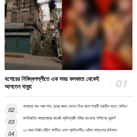
যশোরের নিষিদ্ধপল্লীতে এক সময় কলকাতা থেকেই
আসতেন বাবুরা
খাবারের মান আর দাম, দুয়ের জন্য এখনও ভিড় জমে শতাব্দী প্রাচীন দত্ত কেবিনে
কংক্রিটের সাম্রাজ্যের মাঝেই ব্যতিক্রমী নজির হাওড়ার ‘দক্ষিণের ডুয়ার্স’
২৫ বছর নির্জন দ্বীপে কাটিয়ে এখন প্রতিবেশীর খোঁজে বাস্তবের রবিনসন