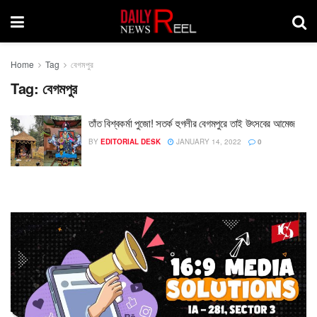
Home
Tag
বেগমপুর
Tag:
বেগমপুর
তাঁত বিশ্বকর্মা পুজো! সতর্ক হুগলীর বেগমপুরে তাই উৎসবের আমেজ
BY
EDITORIAL DESK
JANUARY 14, 2022
0