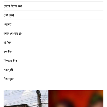
পুরনো দিনের কথা
পেট পুজো
প্রকৃতি
বদলে দেওয়ার গল্প
বাণিজ্য
রক-টক
শিকড়ের টান
সমপ্রেমী
সিনেস্তান