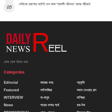
সেদিনের চারাগাছ অটোই যেন আজ ‘শ্যামলী পরিবহন’ নামের মহীরুহ!
রোজ হোক বাঁচার খবর
Categories
Editorial
কাজের খবর
প্রকৃতি
Featured
নস্টালজিয়া
বদলে দেওয়ার গল্প
INTERVIEW
না-মানুষ
বাণিজ্য
News
পায়ের তলায় সর্ষে
রক-টক