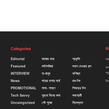
Categories
R
Editorial
কাজের খবর
প্রকৃতি
অবহ
Featured
নস্টালজিয়া
বদলে দেওয়ার গল্প
কলক
প্
INTERVIEW
না-মানুষ
বাণিজ্য
News
পায়ের তলায় সর্ষে
রক-টক
লি
PROMOTIONAL
পালা- পাব্বণ
শিকড়ের টান
Tech Savvy
পুরনো দিনের কথা
সমপ্রেমী
Uncategorized
পেট পুজো
সিনেস্তান