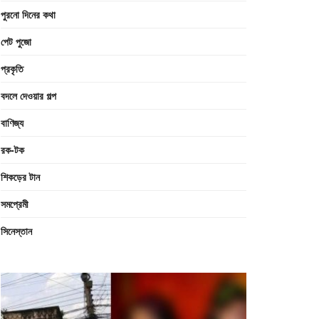
পুরনো দিনের কথা
পেট পুজো
প্রকৃতি
বদলে দেওয়ার গল্প
বাণিজ্য
রক-টক
শিকড়ের টান
সমপ্রেমী
সিনেস্তান