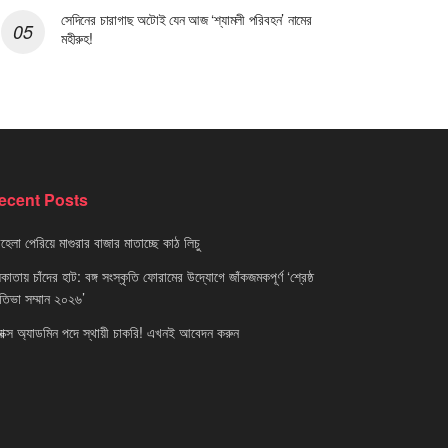
সেদিনের চারাগাছ অটোই যেন আজ ‘শ্যামলী পরিবহন’ নামের
মহীরুহ!
ecent Posts
েলা পেরিয়ে মাগুরার বাজার মাতাচ্ছে কাঠ লিচু
াতায় চাঁদের হাট: বঙ্গ সংস্কৃতি ফোরামের উদ্যোগে জাঁকজমকপূর্ণ ‘শ্রেষ্ঠ
রতিভা সম্মান ২০২৬’
নাক্স অ্যাডমিন পদে স্থায়ী চাকরি! এখনই আবেদন করুন