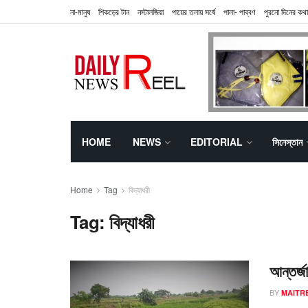
না-মানুষ
শিকড়ের টান
নস্টালজিয়া
পায়ের তলায় সর্ষে
পালা- পাব্বণ
পুরনো দিনের কথা
HOME
NEWS
EDITORIAL
সিনেস্তান
Home
Tag
বিদ্যাধরী
Tag:
বিদ্যাধরী
আন্তর্জ
BY
MAITR