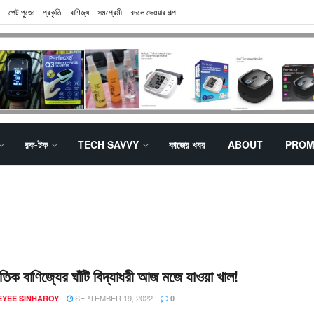
পেট পুজো
প্রকৃতি
বাণিজ্য
সমপ্রেমী
বদলে দেওয়ার গল্প
রক-টক
TECH SAVVY
কাজের খবর
ABOUT
PROM
াতিক বাণিজ্যের ঘাঁটি বিদ্যাধরী আজ মজে যাওয়া খাল!
SEPTEMBER 19, 2022
EYEE SINHAROY
0