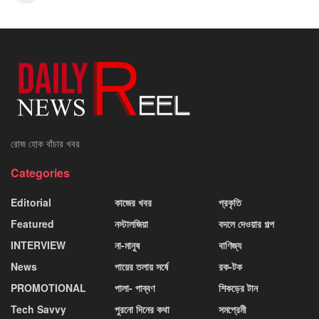
রোজ হোক বাঁচার খবর
Categories
Editorial
কাজের খবর
প্রকৃতি
Featured
নস্টালজিয়া
বদলে দেওয়ার গল্প
INTERVIEW
না-মানুষ
বাণিজ্য
News
পায়ের তলায় সর্ষে
রক-টক
PROMOTIONAL
পালা- পাব্বণ
শিকড়ের টান
Tech Savvy
পুরনো দিনের কথা
সমপ্রেমী