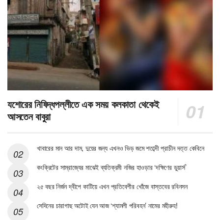
যশোরের নিষিদ্ধপল্লীতে এক সময় কলকাতা থেকেই
আসতেন বাবুরা
খাবারের মান আর দাম, দুয়ের জন্য এখনও ভিড় জমে শতাব্দী প্রাচীন দত্ত কেবিনে
কংক্রিটের সাম্রাজ্যের মাঝেই ব্যতিক্রমী নজির হাওড়ার ‘দক্ষিণের ডুয়ার্স’
২৫ বছর নির্জন দ্বীপে কাটিয়ে এখন প্রতিবেশীর খোঁজে বাস্তবের রবিনসন
সেদিনের চারাগাছ অটোই যেন আজ ‘শ্যামলী পরিবহন’ নামের মহীরুহ!