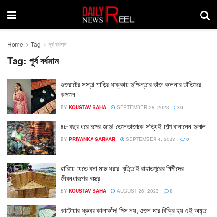
Home
Tag
পূর্ব বর্ধমান
Tag:
পূর্ব বর্ধমান
গুজরাটের সস্তা শাড়ির ধাক্কায় দুশ্চিন্তার ভাঁজ কালনার তাঁতিদের
কপালে
BY
KOUSTAV SAHA
SEPTEMBER 28, 2023
0
৪৮ বছর ধরে চপের জাদু! তেলেভাজাকে সত্যিই শিল্প বানালেন দুলাল
BY
PRIYANKA SARKAR
SEPTEMBER 4, 2023
0
হারিয়ে যেতে বসা মাছ ধরার ‘বৃত্তি’ই রাহাতপুরের শিল্পীদের
জীবনধারণের অস্ত্র
BY
KOUSTAV SAHA
AUGUST 26, 2023
0
কাটোয়ার ধ্রুবর কালাকাঁদ! পিস নয়, ওজন দরে বিক্রি হয় এই অমৃত