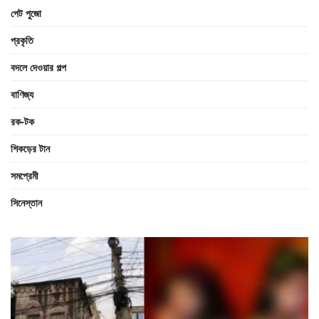
পেট পুজো
প্রকৃতি
বদলে দেওয়ার গল্প
বাণিজ্য
রক-টক
শিকড়ের টান
সমপ্রেমী
সিনেস্তান