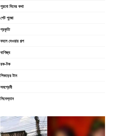
পুরনো দিনের কথা
পেট পুজো
প্রকৃতি
বদলে দেওয়ার গল্প
বাণিজ্য
রক-টক
শিকড়ের টান
সমপ্রেমী
সিনেস্তান