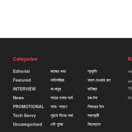
Categories
R
Editorial
কাজের খবর
প্রকৃতি
অবহ
Featured
নস্টালজিয়া
বদলে দেওয়ার গল্প
কলক
প্
INTERVIEW
না-মানুষ
বাণিজ্য
News
পায়ের তলায় সর্ষে
রক-টক
লি
PROMOTIONAL
পালা- পাব্বণ
শিকড়ের টান
Tech Savvy
পুরনো দিনের কথা
সমপ্রেমী
Uncategorized
পেট পুজো
সিনেস্তান