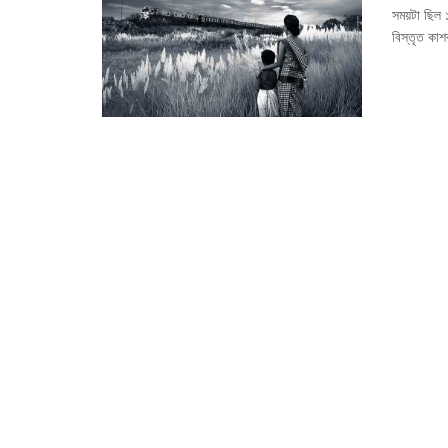
সময়টা ছিল
বিস্তৃত কাশব