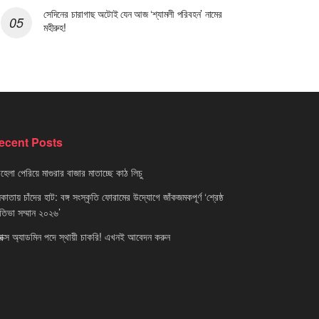
সেদিনের চারাগাছ অটোই যেন আজ ‘শ্যামলী পরিবহন’ নামের
মহীরুহ!
ecent Posts
েলা পেরিয়ে মাগুরার বাজার মাতাচ্ছে কাঠ লিচু
াতায় চাঁদের হাট: বঙ্গ সংস্কৃতি ফোরামের উদ্যোগে জাঁকজমকপূর্ণ ‘শ্রেষ্ঠ
রতিভা সম্মান ২০২৬’
নাক্স অ্যাডমিন পদে স্থায়ী চাকরি! এখনই আবেদন করুন