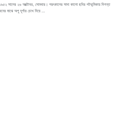
 ১৯৫২ সালের ২৬ অক্টোবর, সোমবার। শরৎকালের সাদা কালো ছবির পটভূমিকায় দিগন্ত
নের মাঝে অপু দূর্গার চোখ দিয়ে ...