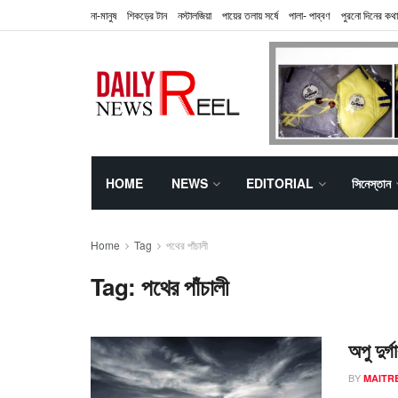
না-মানুষ
শিকড়ের টান
নস্টালজিয়া
পায়ের তলায় সর্ষে
পালা- পাব্বণ
পুরনো দিনের কথা
HOME
NEWS
EDITORIAL
সিনেস্তান
Home
Tag
পথের পাঁচালী
Tag:
পথের পাঁচালী
অপু দুর
BY
MAITR