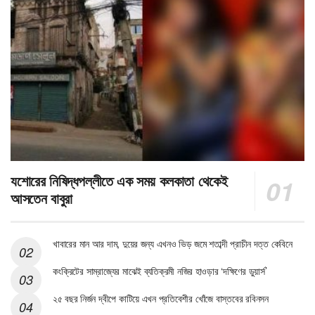
যশোরের নিষিদ্ধপল্লীতে এক সময় কলকাতা থেকেই
আসতেন বাবুরা
খাবারের মান আর দাম, দুয়ের জন্য এখনও ভিড় জমে শতাব্দী প্রাচীন দত্ত কেবিনে
কংক্রিটের সাম্রাজ্যের মাঝেই ব্যতিক্রমী নজির হাওড়ার ‘দক্ষিণের ডুয়ার্স’
২৫ বছর নির্জন দ্বীপে কাটিয়ে এখন প্রতিবেশীর খোঁজে বাস্তবের রবিনসন