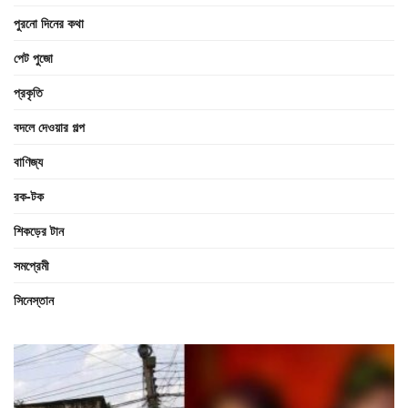
পুরনো দিনের কথা
পেট পুজো
প্রকৃতি
বদলে দেওয়ার গল্প
বাণিজ্য
রক-টক
শিকড়ের টান
সমপ্রেমী
সিনেস্তান