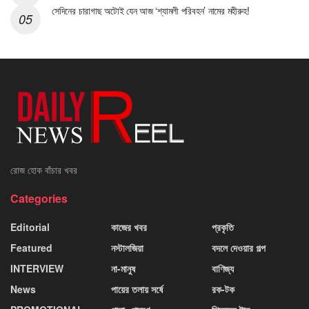
সেদিনের চারাগাছ অটোই যেন আজ ‘শ্যামলী পরিবহন’ নামের মহীরুহ!
রোজ হোক বাঁচার খবর
Categories
Editorial
কাজের খবর
প্রকৃতি
Featured
নস্টালজিয়া
বদলে দেওয়ার গল্প
INTERVIEW
না-মানুষ
বাণিজ্য
News
পায়ের তলায় সর্ষে
রক-টক