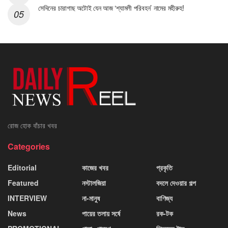
সেদিনের চারাগাছ অটোই যেন আজ ‘শ্যামলী পরিবহন’ নামের মহীরুহ!
রোজ হোক বাঁচার খবর
Categories
Editorial
কাজের খবর
প্রকৃতি
Featured
নস্টালজিয়া
বদলে দেওয়ার গল্প
INTERVIEW
না-মানুষ
বাণিজ্য
News
পায়ের তলায় সর্ষে
রক-টক