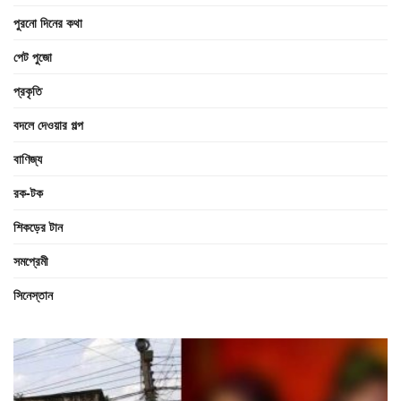
পুরনো দিনের কথা
পেট পুজো
প্রকৃতি
বদলে দেওয়ার গল্প
বাণিজ্য
রক-টক
শিকড়ের টান
সমপ্রেমী
সিনেস্তান