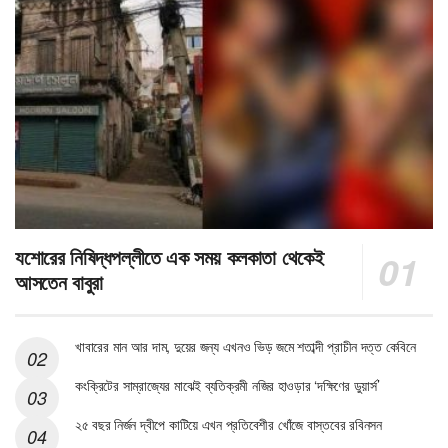
যশোরের নিষিদ্ধপল্লীতে এক সময় কলকাতা থেকেই
আসতেন বাবুরা
খাবারের মান আর দাম, দুয়ের জন্য এখনও ভিড় জমে শতাব্দী প্রাচীন দত্ত কেবিনে
কংক্রিটের সাম্রাজ্যের মাঝেই ব্যতিক্রমী নজির হাওড়ার ‘দক্ষিণের ডুয়ার্স’
২৫ বছর নির্জন দ্বীপে কাটিয়ে এখন প্রতিবেশীর খোঁজে বাস্তবের রবিনসন