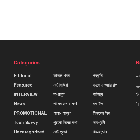
Categories
R
Editorial
কাজের খবর
প্রকৃতি
অবহ
Featured
নস্টালজিয়া
বদলে দেওয়ার গল্প
কলক
প্
INTERVIEW
না-মানুষ
বাণিজ্য
News
পায়ের তলায় সর্ষে
রক-টক
লি
PROMOTIONAL
পালা- পাব্বণ
শিকড়ের টান
Tech Savvy
পুরনো দিনের কথা
সমপ্রেমী
Uncategorized
পেট পুজো
সিনেস্তান