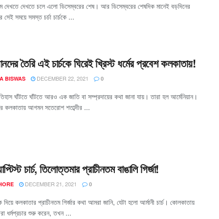
মে দেখতে দেখতে চলে এলো ডিসেম্বরের শেষ। আর ডিসেম্বরের শেষদিক মানেই বড়দিনের
ই সময়ে সমস্ত চর্চা চার্চকে ...
ানদের তৈরি এই চার্চকে ঘিরেই খ্রিস্ট ধর্মের প্রবেশ কলকাতায়!
DECEMBER 22, 2021
A BISWAS
0
হাস ঘাঁটতে ঘাঁটতে আরও এক জাতি বা সম্প্রদায়ের কথা জানা যায়। তারা হল আর্মেনিয়ান।
দের কলকাতায় আগমন সতেরোশ শতাব্দীর ...
্যাপ্টিস্ট চার্চ, তিলোত্তমার প্রাচীনতম বাঙালি গির্জা!
DECEMBER 21, 2021
 HORE
0
ক দিয়ে কলকাতার প্রাচীনতম গির্জার কথা আমরা জানি, যেটা হলো আর্মানী চার্চ। কোলকাতায়
রা ধর্মপ্রচার শুরু করেন, তখন ...