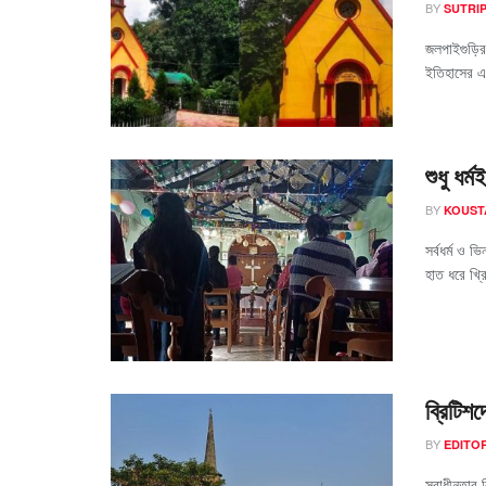
BY
SUTRIP
জলপাইগুড়ির 
ইতিহাসের এক
শুধু ধর্
BY
KOUST
সর্বধর্ম ও 
হাত ধরে খ্র
ব্রিটিশ
BY
EDITO
স্বাধীনতার 