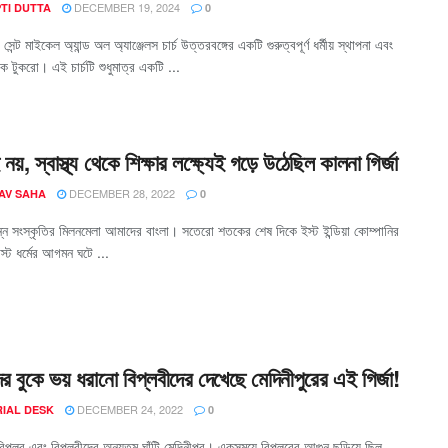
DECEMBER 19, 2024
TI DUTTA
0
সেন্ট মাইকেল অ্যান্ড অল অ্যাঞ্জেলস চার্চ উত্তরবঙ্গের একটি গুরুত্বপূর্ণ ধর্মীয় স্থাপনা এবং
 টুকরো। এই চার্চটি শুধুমাত্র একটি ...
মই নয়, স্বাস্থ্য থেকে শিক্ষার লক্ষ্যেই গড়ে উঠেছিল কালনা গির্জা
DECEMBER 28, 2022
AV SAHA
0
ভিন্ন সংস্কৃতির মিলনমেলা আমাদের বাংলা। সতেরো শতকের শেষ দিকে ইস্ট ইন্ডিয়া কোম্পানির
িস্ট ধর্মের আগমন ঘটে ...
দের বুকে ভয় ধরানো বিপ্লবীদের দেখেছে মেদিনীপুরের এই গির্জা!
DECEMBER 24, 2022
RIAL DESK
0
বিপ্লব এবং বিপ্লবীদের অন্যতম ঘাঁটি মেদিনীপুর। একসময়ে বিপ্লবের আগুন ছড়িয়ে ছিল