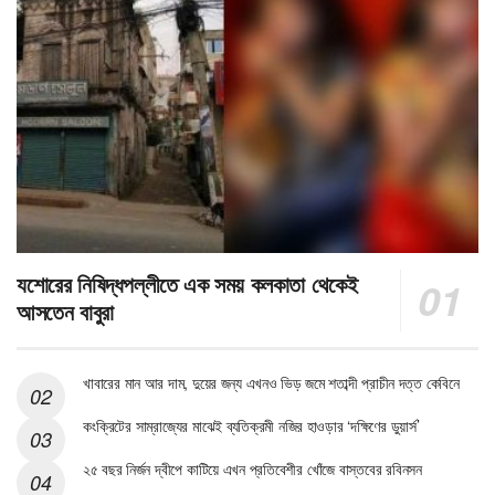
যশোরের নিষিদ্ধপল্লীতে এক সময় কলকাতা থেকেই
আসতেন বাবুরা
খাবারের মান আর দাম, দুয়ের জন্য এখনও ভিড় জমে শতাব্দী প্রাচীন দত্ত কেবিনে
কংক্রিটের সাম্রাজ্যের মাঝেই ব্যতিক্রমী নজির হাওড়ার ‘দক্ষিণের ডুয়ার্স’
২৫ বছর নির্জন দ্বীপে কাটিয়ে এখন প্রতিবেশীর খোঁজে বাস্তবের রবিনসন