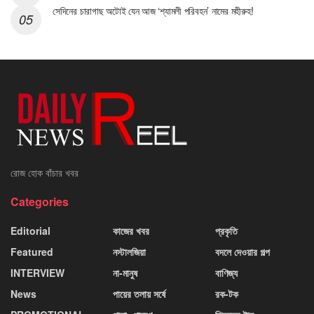
সেদিনের চারাগাছ অটোই যেন আজ ‘শ্যামলী পরিবহন’ নামের মহীরুহ!
রোজ হোক বাঁচার খবর
Categories
Editorial
কাজের খবর
প্রকৃতি
Featured
নস্টালজিয়া
বদলে দেওয়ার গল্প
INTERVIEW
না-মানুষ
বাণিজ্য
News
পায়ের তলায় সর্ষে
রক-টক