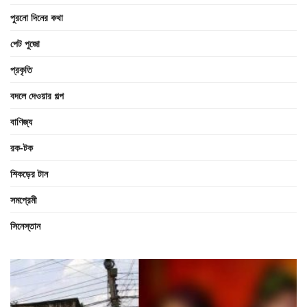
পুরনো দিনের কথা
পেট পুজো
প্রকৃতি
বদলে দেওয়ার গল্প
বাণিজ্য
রক-টক
শিকড়ের টান
সমপ্রেমী
সিনেস্তান