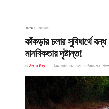
Home
Featured
কাঁকড়ার চলার সুবিধার্থে বন্
মানবিকতার দৃষ্টান্ত!
by
Arpita Roy
November 25, 2021
in
Featured
,
New