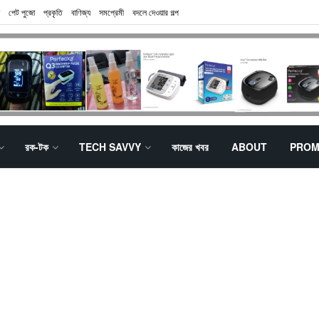
পেট পুজো
প্রকৃতি
বাণিজ্য
সমপ্রেমী
বদলে দেওয়ার গল্প
রক-টক
TECH SAVVY
কাজের খবর
ABOUT
PROM