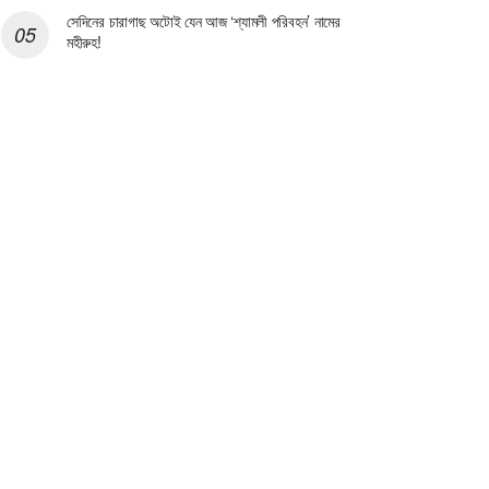
সেদিনের চারাগাছ অটোই যেন আজ ‘শ্যামলী পরিবহন’ নামের
মহীরুহ!