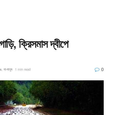
ধ গাড়ি, ক্রিসমাস দ্বীপে
0
s
,
না-মানুষ
1 min read