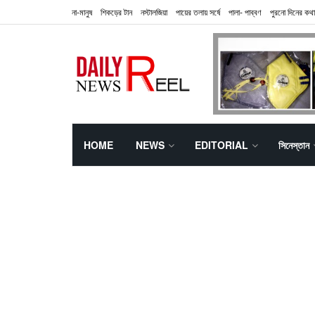
না-মানুষ
শিকড়ের টান
নস্টালজিয়া
পায়ের তলায় সর্ষে
পালা- পাব্বণ
পুরনো দিনের কথা
HOME
NEWS
EDITORIAL
সিনেস্তান