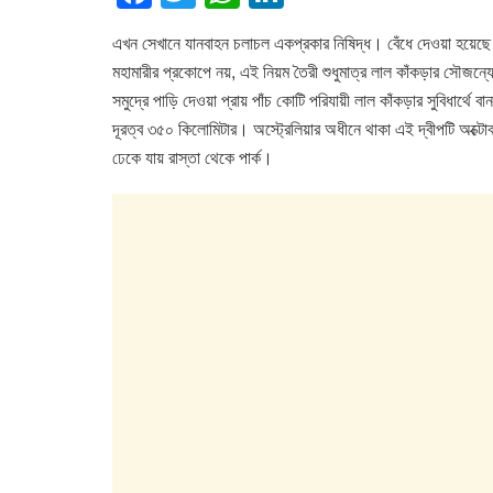
a
wi
h
n
এখন সেখানে যানবাহন চলাচল একপ্রকার নিষিদ্ধ। বেঁধে দেওয়া হয়েছে 
c
tt
at
k
মহামারীর প্রকোপে নয়, এই নিয়ম তৈরী শুধুমাত্র লাল কাঁকড়ার সৌজন্
e
er
s
e
সমুদ্রে পাড়ি দেওয়া প্রায় পাঁচ কোটি পরিযায়ী লাল কাঁকড়ার সুবিধার্থ
b
A
dI
দূরত্ব ৩৫০ কিলোমিটার। অস্ট্রেলিয়ার অধীনে থাকা এই দ্বীপটি অক্টোবর
o
p
n
ঢেকে যায় রাস্তা থেকে পার্ক।
o
p
k