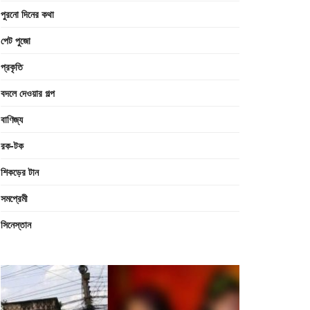
পুরনো দিনের কথা
পেট পুজো
প্রকৃতি
বদলে দেওয়ার গল্প
বাণিজ্য
রক-টক
শিকড়ের টান
সমপ্রেমী
সিনেস্তান