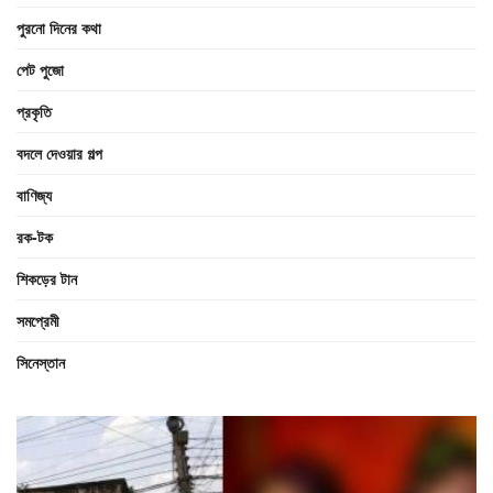
পুরনো দিনের কথা
পেট পুজো
প্রকৃতি
বদলে দেওয়ার গল্প
বাণিজ্য
রক-টক
শিকড়ের টান
সমপ্রেমী
সিনেস্তান