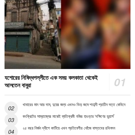
যশোরের নিষিদ্ধপল্লীতে এক সময় কলকাতা থেকেই
আসতেন বাবুরা
খাবারের মান আর দাম, দুয়ের জন্য এখনও ভিড় জমে শতাব্দী প্রাচীন দত্ত কেবিনে
কংক্রিটের সাম্রাজ্যের মাঝেই ব্যতিক্রমী নজির হাওড়ার ‘দক্ষিণের ডুয়ার্স’
২৫ বছর নির্জন দ্বীপে কাটিয়ে এখন প্রতিবেশীর খোঁজে বাস্তবের রবিনসন