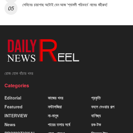
সেদিনের চারাগাছ অটোই যেন আজ ‘শ্যামলী পরিবহন’ নামের মহীরুহ!
রোজ হোক বাঁচার খবর
Categories
Editorial
কাজের খবর
প্রকৃতি
Featured
নস্টালজিয়া
বদলে দেওয়ার গল্প
INTERVIEW
না-মানুষ
বাণিজ্য
News
পায়ের তলায় সর্ষে
রক-টক