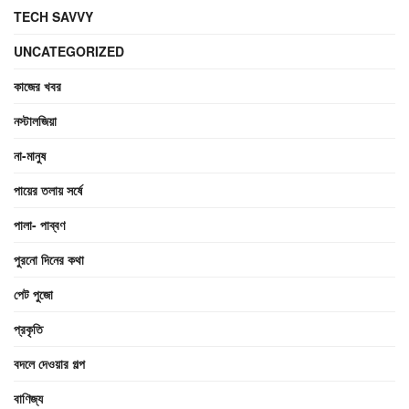
TECH SAVVY
UNCATEGORIZED
কাজের খবর
নস্টালজিয়া
না-মানুষ
পায়ের তলায় সর্ষে
পালা- পাব্বণ
পুরনো দিনের কথা
পেট পুজো
প্রকৃতি
বদলে দেওয়ার গল্প
বাণিজ্য