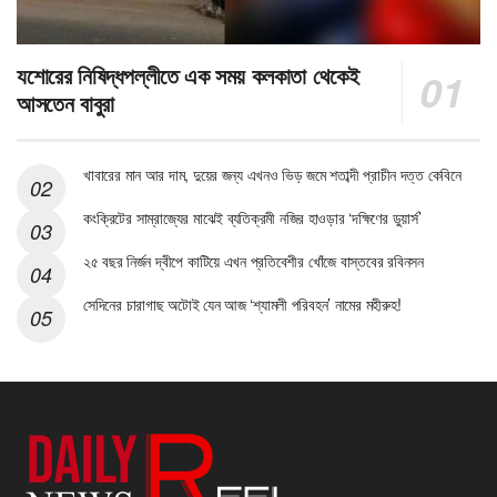
যশোরের নিষিদ্ধপল্লীতে এক সময় কলকাতা থেকেই
আসতেন বাবুরা
খাবারের মান আর দাম, দুয়ের জন্য এখনও ভিড় জমে শতাব্দী প্রাচীন দত্ত কেবিনে
কংক্রিটের সাম্রাজ্যের মাঝেই ব্যতিক্রমী নজির হাওড়ার ‘দক্ষিণের ডুয়ার্স’
২৫ বছর নির্জন দ্বীপে কাটিয়ে এখন প্রতিবেশীর খোঁজে বাস্তবের রবিনসন
সেদিনের চারাগাছ অটোই যেন আজ ‘শ্যামলী পরিবহন’ নামের মহীরুহ!