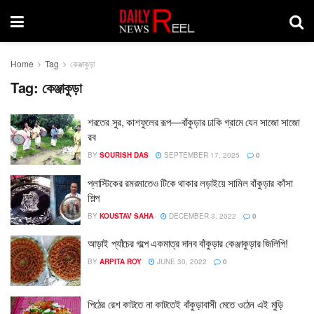
Home
Tag
কেঞ্জাকুড়া
Tag:
কেঞ্জাকুড়া
শরতের সুর, কাশফুলের রূপ—বাঁকুড়ার ঢাকি গ্রামে যেন সাজো সাজো
রব
BY
SOURISH DAS
SEPTEMBER 17, 2025
0
প্লাস্টিকের রমরমাতেও টিকে থাকার লড়াইয়ে সামিল বাঁকুড়ার কাঁসা
শিল্প
BY
KOUSTAV SAHA
DECEMBER 3, 2022
0
আড়াই প্যাঁচের গল্পে একমাত্র দানব বাঁকুড়ার কেঞ্জাকুড়ার জিলিপি!
BY
ARPITA ROY
JUNE 30, 2022
0
পিঠের রেশ কাটতে না কাটতেই বাঁকুড়াবাসী মেতে ওঠেন এই মুড়ি