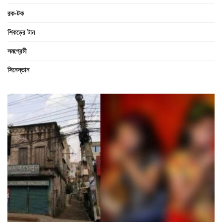
রক-টক
শিকড়ের টান
সমপ্রেমী
সিনেস্তান