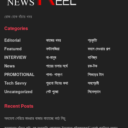
রোজ হোক বাঁচার খবর
Categories
Editorial
কাজের খবর
প্রকৃতি
Featured
নস্টালজিয়া
বদলে দেওয়ার গল্প
INTERVIEW
না-মানুষ
বাণিজ্য
News
পায়ের তলায় সর্ষে
রক-টক
PROMOTIONAL
পালা- পাব্বণ
শিকড়ের টান
Tech Savvy
পুরনো দিনের কথা
সমপ্রেমী
Uncategorized
পেট পুজো
সিনেস্তান
Recent Posts
অবহেলা পেরিয়ে মাগুরার বাজার মাতাচ্ছে কাঠ লিচু
কলকাতায় চাঁদের হাট: বঙ্গ সংস্কৃতি ফোরামের উদ্যোগে জাঁকজমকপূর্ণ ‘শ্রেষ্ঠ প্রতিভা সম্মান