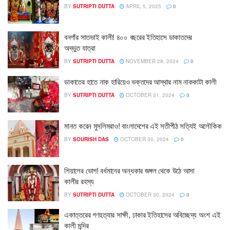
BY
SUTRIPTI DUTTA
APRIL 5, 2025
0
বনগাঁর সাতভাই কালী! ৪০০ বছরের ইতিহাসে ডাকাতদের
অদ্ভুত যাত্রা
BY
SUTRIPTI DUTTA
NOVEMBER 28, 2024
0
ডাকাতের হাতে নাক হারিয়েও ভক্তদের আস্থার নাম নাককাটা কালী
BY
SUTRIPTI DUTTA
OCTOBER 31, 2024
0
মানত করেন মুসলিমরাও! বাংলাদেশের এই সতীপীঠ সত্যিই অলৌকিক
BY
SOURISH DAS
OCTOBER 30, 2024
0
শিয়ালের ভোগ! বর্ধমানের অন্ধকার জঙ্গল থেকে উঠে আসা
কালীর রহস্য
BY
SUTRIPTI DUTTA
OCTOBER 30, 2024
0
একাত্তরের গণহত্যার সাক্ষী, ঢাকার ইতিহাসের অবিচ্ছেদ্য অংশ এই
কালী মন্দির