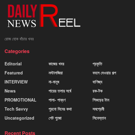
রোজ হোক বাঁচার খবর
Categories
Editorial
কাজের খবর
প্রকৃতি
Featured
নস্টালজিয়া
বদলে দেওয়ার গল্প
INTERVIEW
না-মানুষ
বাণিজ্য
News
পায়ের তলায় সর্ষে
রক-টক
PROMOTIONAL
পালা- পাব্বণ
শিকড়ের টান
Tech Savvy
পুরনো দিনের কথা
সমপ্রেমী
Uncategorized
পেট পুজো
সিনেস্তান
Recent Posts