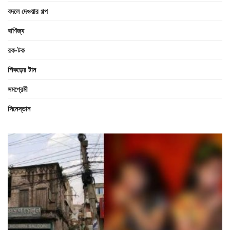
বদলে দেওয়ার গল্প
বাণিজ্য
রক-টক
শিকড়ের টান
সমপ্রেমী
সিনেস্তান