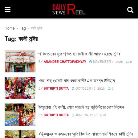
Home
Tag
কালী মন্দির
Tag:
কালী মন্দির
পাকিস্তানের বুকে পূজিত হন দেবী কালী! আজও রয়েছে মন্দির
BY
ANANDEE CHATTOPADHYAY
NOVEMBER 1, 2025
0
খয়রা মাছ থেকেই নাম খয়রা কালী! এক অনন্য ইতিহাস
BY
SUTRIPTI DUTTA
OCTOBER 19, 2025
0
উগ্রতারা এই কালী, শোল মাছেই হয় প্রতিদিনের ভোগ নিবেদন
BY
SUTRIPTI DUTTA
JUNE 16, 2025
0
বঙ্কিমচন্দ্র ও নজরুলের স্মৃতি বিজড়িত লালগোলার শিকলে কালী মন্দির