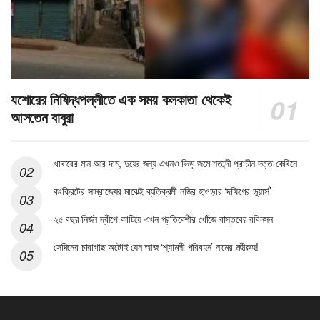
যশোরের নিষিদ্ধপল্লীতে এক সময় কলকাতা থেকেই
আসতেন বাবুরা
খাবারের মান আর দাম, দুয়ের জন্য এখনও ভিড় জমে শতাব্দী প্রাচীন দত্ত কেবিনে
কংক্রিটের সাম্রাজ্যের মাঝেই ব্যতিক্রমী নজির হাওড়ার ‘দক্ষিণের ডুয়ার্স’
২৫ বছর নির্জন দ্বীপে কাটিয়ে এখন প্রতিবেশীর খোঁজে বাস্তবের রবিনসন
সেদিনের চারাগাছ অটোই যেন আজ ‘শ্যামলী পরিবহন’ নামের মহীরুহ!