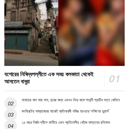
যশোরের নিষিদ্ধপল্লীতে এক সময় কলকাতা থেকেই
আসতেন বাবুরা
খাবারের মান আর দাম, দুয়ের জন্য এখনও ভিড় জমে শতাব্দী প্রাচীন দত্ত কেবিনে
কংক্রিটের সাম্রাজ্যের মাঝেই ব্যতিক্রমী নজির হাওড়ার ‘দক্ষিণের ডুয়ার্স’
২৫ বছর নির্জন দ্বীপে কাটিয়ে এখন প্রতিবেশীর খোঁজে বাস্তবের রবিনসন