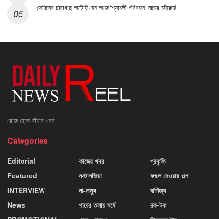
সেদিনের চারাগাছ অটোই যেন আজ ‘শ্যামলী পরিবহন’ নামের মহীরুহ!
রোজ হোক বাঁচার খবর
Categories
Editorial
কাজের খবর
প্রকৃতি
Featured
নস্টালজিয়া
বদলে দেওয়ার গল্প
INTERVIEW
না-মানুষ
বাণিজ্য
News
পায়ের তলায় সর্ষে
রক-টক