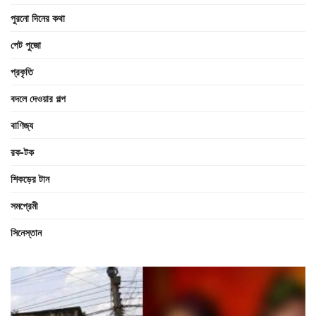
পুরনো দিনের কথা
পেট পুজো
প্রকৃতি
বদলে দেওয়ার গল্প
বাণিজ্য
রক-টক
শিকড়ের টান
সমপ্রেমী
সিনেস্তান