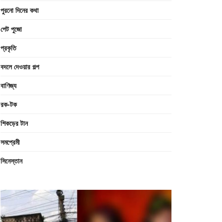
পুরনো দিনের কথা
পেট পুজো
প্রকৃতি
বদলে দেওয়ার গল্প
বাণিজ্য
রক-টক
শিকড়ের টান
সমপ্রেমী
সিনেস্তান