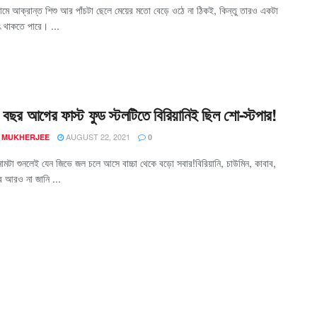
রোমে আক্রান্ত শিশু আর পাঁচটা ছেলে মেয়ের মতো বেড়ে ওঠে না ঠিকই, কিন্তু তারও একটা
যৎ থাকতে পারে। ...
র বছর আগের ফাস্ট ফুড স্টলটিতে বিরিয়ানিই ছিল শো-স্টপার!
AUGUST 22, 2021
 MUKHERJEE
0
ড' নামটা শুনলেই যেন জিভে জল চলে আসে বাচ্চা থেকে বড়ো সবার!বিরিয়ানি, চাউমিন, কাবাব,
গার আরও না জানি ...