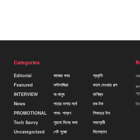
Categories
R
Editorial
কাজের খবর
প্রকৃতি
অবহ
Featured
নস্টালজিয়া
বদলে দেওয়ার গল্প
কলক
প্
INTERVIEW
না-মানুষ
বাণিজ্য
News
পায়ের তলায় সর্ষে
রক-টক
লি
PROMOTIONAL
পালা- পাব্বণ
শিকড়ের টান
Tech Savvy
পুরনো দিনের কথা
সমপ্রেমী
Uncategorized
পেট পুজো
সিনেস্তান