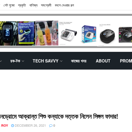
পেট পুজো
প্রকৃতি
বাণিজ্য
সমপ্রেমী
বদলে দেওয়ার গল্প
রক-টক
TECH SAVVY
কাজের খবর
ABOUT
PROM
নড্রোমে আক্রান্ত শিশু কন্যাকে দত্তক নিলেন সিঙ্গল ফাদার!
DECEMBER 26, 2021
A ROY
0