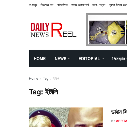
না-মানুষ
শিকড়ের টান
নস্টালজিয়া
পায়ের তলায় সর্ষে
পালা- পাব্বণ
পুরনো দিনের কথা
HOME
NEWS
EDITORIAL
সিনেস্তান
Home
Tag
ইটালি
Tag:
ইটালি
ডাউন সি
BY
ARPIT