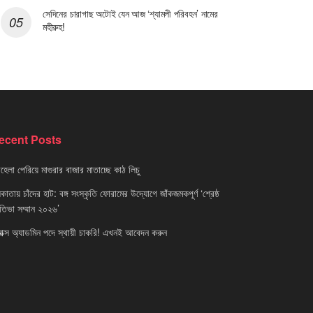
সেদিনের চারাগাছ অটোই যেন আজ ‘শ্যামলী পরিবহন’ নামের
মহীরুহ!
ecent Posts
েলা পেরিয়ে মাগুরার বাজার মাতাচ্ছে কাঠ লিচু
াতায় চাঁদের হাট: বঙ্গ সংস্কৃতি ফোরামের উদ্যোগে জাঁকজমকপূর্ণ ‘শ্রেষ্ঠ
রতিভা সম্মান ২০২৬’
নাক্স অ্যাডমিন পদে স্থায়ী চাকরি! এখনই আবেদন করুন