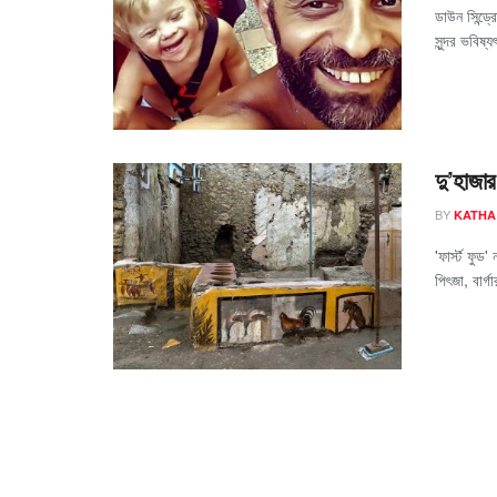
ডাউন সিন্ড্
সুন্দর ভবিষ্
দু’হাজা
BY
KATHA
'ফার্স্ট ফু
পিৎজা, বার্