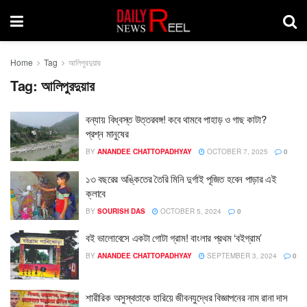
Home
Tag
আলিপুরদুয়ার
Tag:
আলিপুরদুয়ার
বন্যায় বিধ্বস্ত উত্তরবঙ্গ! কবে থামবে পাহাড় ও গাছ কাটা?
প্রশ্ন মানুষের
BY
ANANDEE CHATTOPADHYAY
OCTOBER 7, 2025
0
১৩ বছরের অঙ্কিতের তৈরি মিনি দুর্গাই পূজিত হবেন পাড়ার এই
ক্লাবে
BY
SOURISH DAS
OCTOBER 5, 2024
0
বই ভালোবেসে একটা গোটা গ্রাম! বাংলার প্রথম ‘বইগ্রাম’
BY
ANANDEE CHATTOPADHYAY
SEPTEMBER 3, 2024
0
শারীরিক অসুস্থতাকে হারিয়ে জীবনযুদ্ধের বিজ্ঞাপনের নাম রানা দাস