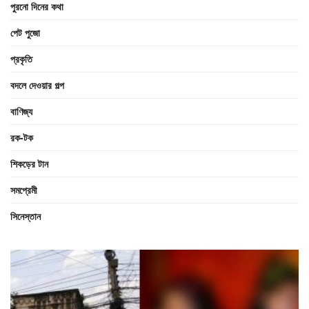
পুরনো দিনের কথা
পেট পুজো
প্রকৃতি
বদলে দেওয়ার গল্প
বাণিজ্য
রক-টক
শিকড়ের টান
সমপ্রেমী
সিনেস্তান