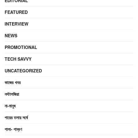
EDITORIAL
FEATURED
INTERVIEW
NEWS
PROMOTIONAL
TECH SAVVY
UNCATEGORIZED
কাজের খবর
নস্টালজিয়া
না-মানুষ
পায়ের তলায় সর্ষে
পালা- পাব্বণ