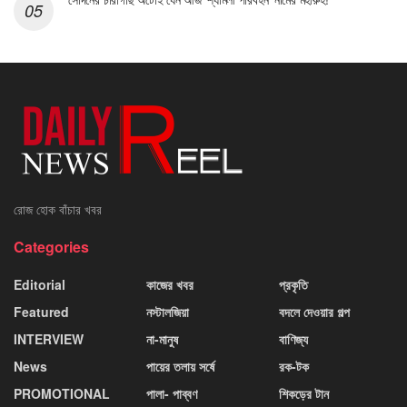
রোজ হোক বাঁচার খবর
Categories
Editorial
কাজের খবর
প্রকৃতি
Featured
নস্টালজিয়া
বদলে দেওয়ার গল্প
INTERVIEW
না-মানুষ
বাণিজ্য
News
পায়ের তলায় সর্ষে
রক-টক
PROMOTIONAL
পালা- পাব্বণ
শিকড়ের টান