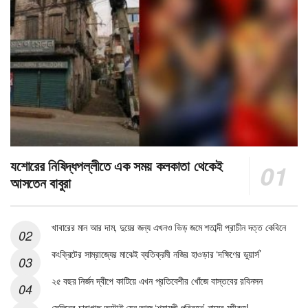
যশোরের নিষিদ্ধপল্লীতে এক সময় কলকাতা থেকেই
আসতেন বাবুরা
খাবারের মান আর দাম, দুয়ের জন্য এখনও ভিড় জমে শতাব্দী প্রাচীন দত্ত কেবিনে
কংক্রিটের সাম্রাজ্যের মাঝেই ব্যতিক্রমী নজির হাওড়ার ‘দক্ষিণের ডুয়ার্স’
২৫ বছর নির্জন দ্বীপে কাটিয়ে এখন প্রতিবেশীর খোঁজে বাস্তবের রবিনসন
সেদিনের চারাগাছ অটোই যেন আজ ‘শ্যামলী পরিবহন’ নামের মহীরুহ!