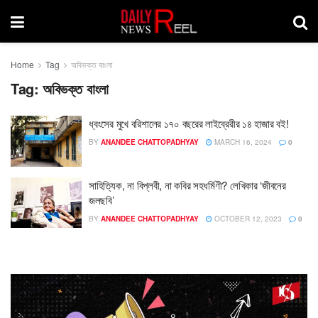
Home
Tag
অবিভক্ত বাংলা
Tag:
অবিভক্ত বাংলা
ধ্বংসের মুখে বরিশালের ১৭০ বছরের লাইব্রেরীর ১৪ হাজার বই!
BY
ANANDEE CHATTOPADHYAY
MARCH 16, 2024
0
সাহিত্যিক, না বিপ্লবী, না কবির সহধর্মিণী? লেখিকার ‘জীবনের
জলছবি’
BY
ANANDEE CHATTOPADHYAY
OCTOBER 12, 2023
0