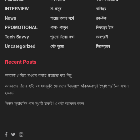
INTERVIEW
না-মানুষ
বাণিজ্য
News
পায়ের তলায় সর্ষে
রক-টক
PROMOTIONAL
পালা- পাব্বণ
শিকড়ের টান
Tech Savvy
পুরনো দিনের কথা
সমপ্রেমী
Uncategorized
পেট পুজো
সিনেস্তান
Recent Posts
অবহেলা পেরিয়ে মাগুরার বাজার মাতাচ্ছে কাঠ লিচু
কলকাতায় চাঁদের হাট: বঙ্গ সংস্কৃতি ফোরামের উদ্যোগে জাঁকজমকপূর্ণ ‘শ্রেষ্ঠ প্রতিভা সম্মান
২০২৬’
লিনাক্স অ্যাডমিন পদে স্থায়ী চাকরি! এখনই আবেদন করুন