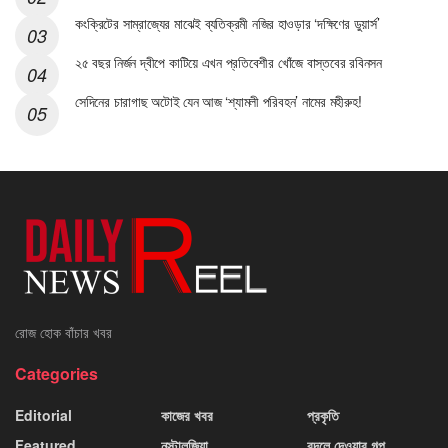
কংক্রিটের সাম্রাজ্যের মাঝেই ব্যতিক্রমী নজির হাওড়ার ‘দক্ষিণের ডুয়ার্স’
২৫ বছর নির্জন দ্বীপে কাটিয়ে এখন প্রতিবেশীর খোঁজে বাস্তবের রবিনসন
সেদিনের চারাগাছ অটোই যেন আজ ‘শ্যামলী পরিবহন’ নামের মহীরুহ!
রোজ হোক বাঁচার খবর
Categories
Editorial
কাজের খবর
প্রকৃতি
Featured
নস্টালজিয়া
বদলে দেওয়ার গল্প