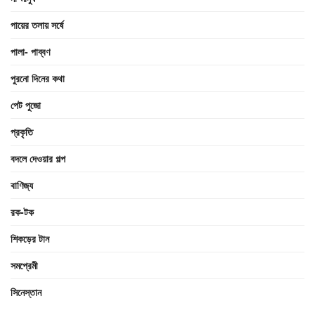
পায়ের তলায় সর্ষে
পালা- পাব্বণ
পুরনো দিনের কথা
পেট পুজো
প্রকৃতি
বদলে দেওয়ার গল্প
বাণিজ্য
রক-টক
শিকড়ের টান
সমপ্রেমী
সিনেস্তান