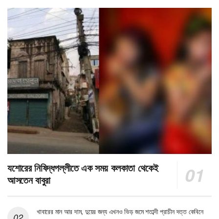
যশোরের নিষিদ্ধপল্লীতে এক সময় কলকাতা থেকেই
আসতেন বাবুরা
খাবারের মান আর দাম, দুয়ের জন্য এখনও ভিড় জমে শতাব্দী প্রাচীন দত্ত কেবিনে